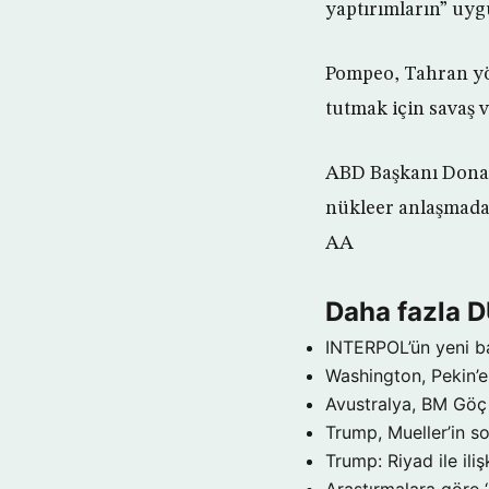
yaptırımların” uygu
Pompeo, Tahran yö
tutmak için savaş v
ABD Başkanı Donald
nükleer anlaşmadan
AA
Daha fazla 
INTERPOL’ün yeni b
Washington, Pekin’e 
Avustralya, BM Göç 
Trump, Mueller’in so
Trump: Riyad ile il
Araştırmalara göre 