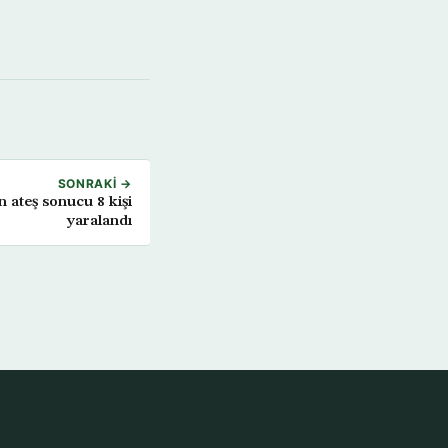
SONRAKI →
n ateş sonucu 8 kişi
yaralandı