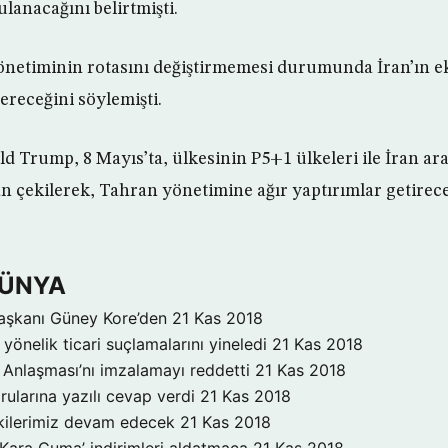
lanacağını belirtmişti.
netiminin rotasını değiştirmemesi durumunda İran’ın e
ereceğini söylemişti.
 Trump, 8 Mayıs’ta, ülkesinin P5+1 ülkeleri ile İran ar
 çekilerek, Tahran yönetimine ağır yaptırımlar getirec
DÜNYA
aşkanı Güney Kore’den
21 Kas 2018
yönelik ticari suçlamalarını yineledi
21 Kas 2018
Anlaşması’nı imzalamayı reddetti
21 Kas 2018
rularına yazılı cevap verdi
21 Kas 2018
işkilerimiz devam edecek
21 Kas 2018
‘Kara Cuma’ indirimleri aldatmaca
21 Kas 2018