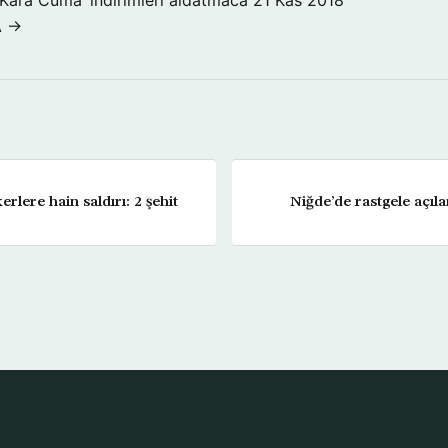
A →
lere hain saldırı: 2 şehit
Niğde’de rastgele açıla