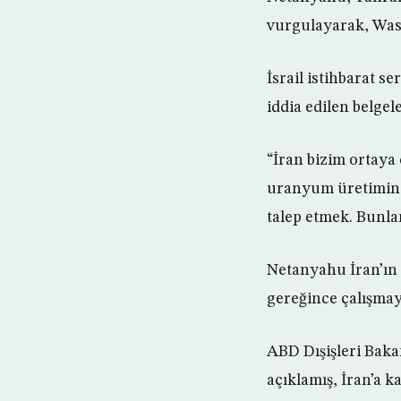
vurgulayarak, Washi
İsrail istihbarat s
iddia edilen belgel
“İran bizim ortaya ç
uranyum üretimini 
talep etmek. Bunla
Netanyahu İran’ın
gereğince çalışmay
ABD Dışişleri Baka
açıklamış, İran’a k