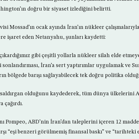
ngton’ın doğru bir siyaset izlediğini belirtti.
ervisi Mossad’ın ocak ayında İran’ın nükleer çalışmalarıyla 
ere işaret eden Netanyahu, şunları kaydetti:
ıkardığımız gibi çeşitli yollarla nükleer silah elde etmeye 
sonlandırması, İran’a sert yaptırımlar uygulamak ve Su
rın bölgede barışı sağlayabilecek tek doğru politika oldu
 saldırgan olduğunu kaydederek, tüm dünya ülkelerini A
a çağırdı.
nı Pompeo, ABD’nin İran’dan taleplerini içeren 12 maddeli
arşı “eşi benzeri görülmemiş finansal baskı” ve “tarihteki