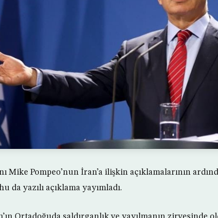
nı Mike Pompeo’nun İran’a ilişkin açıklamalarının ardınd
u da yazılı açıklama yayımladı.
’ın Ortadoğuda saldırganlık ve yayılmanın zirvesinde 