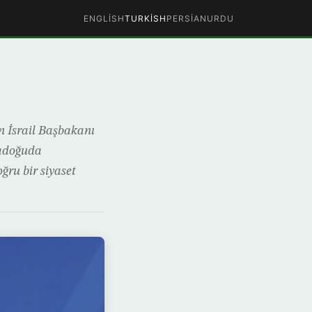
ENGLISH
TURKISH
PERSIAN
URDU
n İsrail Başbakanı
tadoğuda
ğru bir siyaset