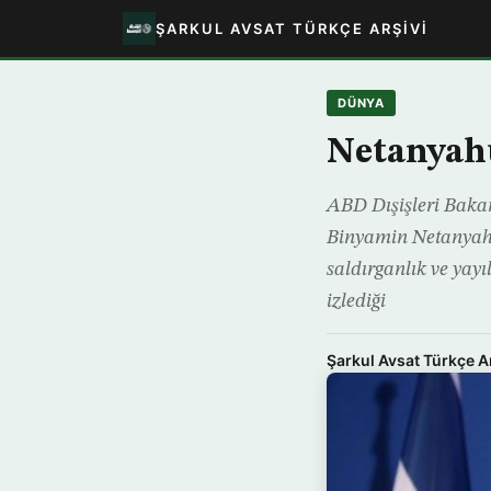
ŞARKUL AVSAT TÜRKÇE ARŞIVI
DÜNYA
Netanyahu
ABD Dışişleri Bakan
Binyamin Netanyahu
saldırganlık ve yay
izlediği
Şarkul Avsat Türkçe A