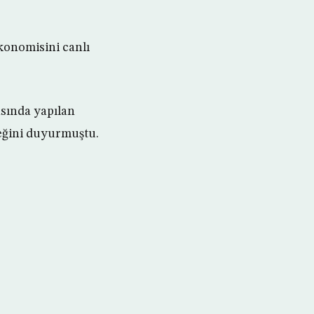
konomisini canlı
asında yapılan
eğini duyurmuştu.