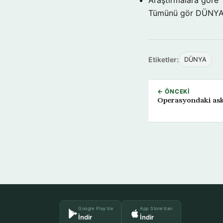
Tümünü gör DÜNY
Etiketler:
DÜNYA
← ÖNCEKI
Operasyondaki asker
Google Play'de
App Store'dan
İndir
İndir