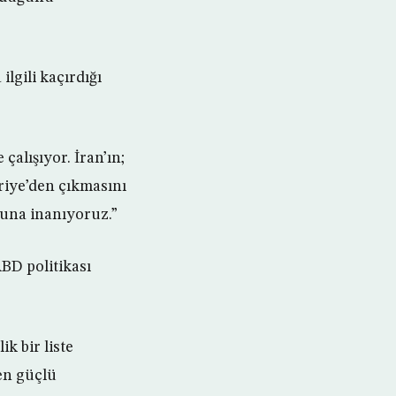
ilgili kaçırdığı
çalışıyor. İran’ın;
riye’den çıkmasını
ğuna inanıyoruz.”
BD politikası
k bir liste
 en güçlü