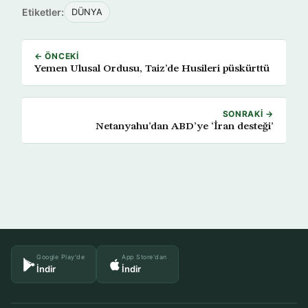
Etiketler:
DÜNYA
← ÖNCEKI
Yemen Ulusal Ordusu, Taiz’de Husileri püskürttü
SONRAKI →
Netanyahu’dan ABD’ye ‘İran desteği’
Google Play'de
App Store'dan
İndir
İndir