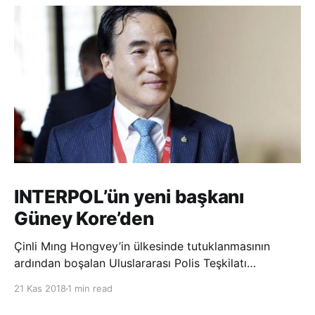
INTERPOL’ün yeni başkanı
Güney Kore’den
Çinli Mıng Hongvey’in ülkesinde tutuklanmasının
ardından boşalan Uluslararası Polis Teşkilatı
(INTERPOL) Başkanlığına Güney Koreli Kim Jong Yang
21 Kas 2018
1 min read
seçildi. INTERPOL Genel Kurulu’nun Dubai’deki
toplantısında yapılan seçimde, oyların 3’te 2’sini