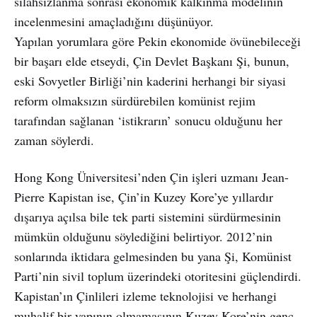
silahsızlanma sonrası ekonomik kalkınma modelinin
incelenmesini amaçladığını düşünüyor.
Yapılan yorumlara göre Pekin ekonomide övünebileceği
bir başarı elde etseydi, Çin Devlet Başkanı Şi, bunun,
eski Sovyetler Birliği’nin kaderini herhangi bir siyasi
reform olmaksızın sürdürebilen komünist rejim
tarafından sağlanan ‘istikrarın’ sonucu olduğunu her
zaman söylerdi.
Hong Kong Üniversitesi’nden Çin işleri uzmanı Jean-
Pierre Kapistan ise, Çin’in Kuzey Kore’ye yıllardır
dışarıya açılsa bile tek parti sistemini sürdürmesinin
mümkün olduğunu söylediğini belirtiyor. 2012’nin
sonlarında iktidara gelmesinden bu yana Şi, Komünist
Parti’nin sivil toplum üzerindeki otoritesini güçlendirdi.
Kapistan’ın Çinlileri izleme teknolojisi ve herhangi
muhalif bir yapının olmamasının Kuzey Kore’nin genç