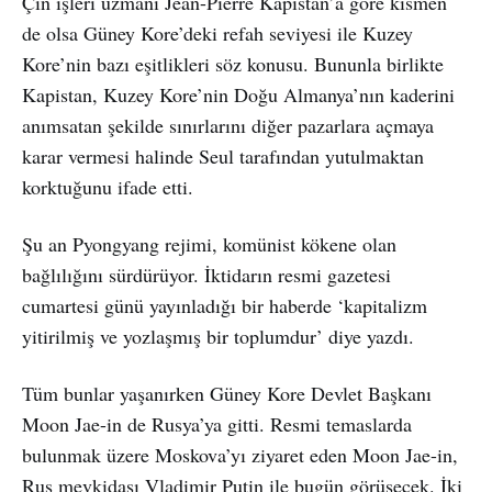
Çin işleri uzmanı Jean-Pierre Kapistan’a göre kısmen
de olsa Güney Kore’deki refah seviyesi ile Kuzey
Kore’nin bazı eşitlikleri söz konusu. Bununla birlikte
Kapistan, Kuzey Kore’nin Doğu Almanya’nın kaderini
anımsatan şekilde sınırlarını diğer pazarlara açmaya
karar vermesi halinde Seul tarafından yutulmaktan
korktuğunu ifade etti.
Şu an Pyongyang rejimi, komünist kökene olan
bağlılığını sürdürüyor. İktidarın resmi gazetesi
cumartesi günü yayınladığı bir haberde ‘kapitalizm
yitirilmiş ve yozlaşmış bir toplumdur’ diye yazdı.
Tüm bunlar yaşanırken Güney Kore Devlet Başkanı
Moon Jae-in de Rusya’ya gitti. Resmi temaslarda
bulunmak üzere Moskova’yı ziyaret eden Moon Jae-in,
Rus mevkidaşı Vladimir Putin ile bugün görüşecek. İki