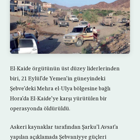
El-Kaide örgütünün üst düzey liderlerinden
biri, 21 Eylül’de Yemen’in güneyindeki
Şebve’deki Mehra el-Ulya bölgesine bağlı
Hora’da El-Kaide’ye karşı yürütülen bir
operasyonda öldürüldü.
Askeri kaynaklar tarafından Şarku’l Avsat’a
yapılan açıklamada Şebvaniyye güçleri