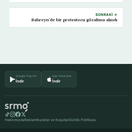
SONRAKI →
Bahreyn’de bir protestocu gözaltına alındı
Google Play'de
App Store'dan
İndir
İndir
Hakkımızda
Reklam
Kurallar ve Koşullar
Gizlilik Politikası