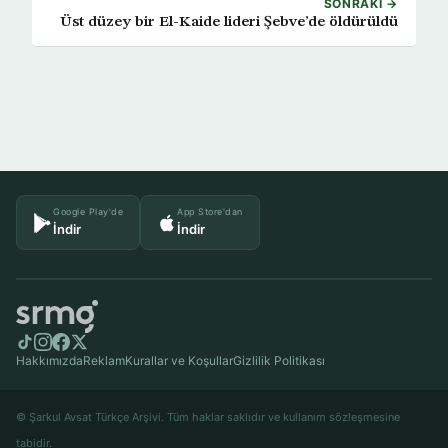
SONRAKI →
Üst düzey bir El-Kaide lideri Şebve’de öldürüldü
Google Play'de
App Store'dan
İndir
İndir
Hakkımızda
Reklam
Kurallar ve Koşullar
Gizlilik Politikası
© Şarkul Avsat Türkçe Arşivi. Tüm haklar saklıdır ve kullanım sözleşmesine
tabidir.