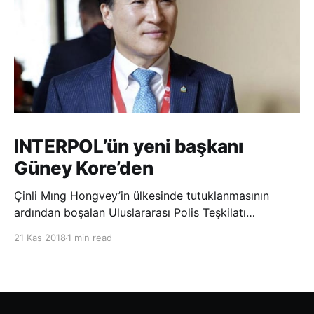
INTERPOL’ün yeni başkanı
Güney Kore’den
Çinli Mıng Hongvey’in ülkesinde tutuklanmasının
ardından boşalan Uluslararası Polis Teşkilatı
(INTERPOL) Başkanlığına Güney Koreli Kim Jong Yang
21 Kas 2018
1 min read
seçildi. INTERPOL Genel Kurulu’nun Dubai’deki
toplantısında yapılan seçimde, oyların 3’te 2’sini
kazanan Kim, teşkilatın yeni