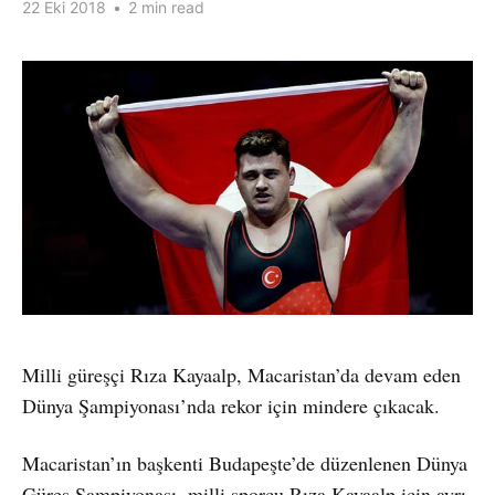
22 Eki 2018
•
2 min read
Milli güreşçi Rıza Kayaalp, Macaristan’da devam eden
Dünya Şampiyonası’nda rekor için mindere çıkacak.
Macaristan’ın başkenti Budapeşte’de düzenlenen Dünya
Güreş Şampiyonası, milli sporcu Rıza Kayaalp için ayrı