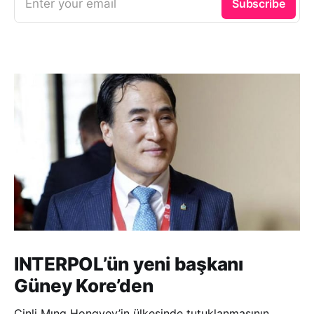
Enter your email
Subscribe
INTERPOL’ün yeni başkanı
Güney Kore’den
Çinli Mıng Hongvey’in ülkesinde tutuklanmasının