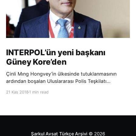
INTERPOL’ün yeni başkanı
Güney Kore’den
Çinli Mıng Hongvey’in ülkesinde tutuklanmasının
ardından boşalan Uluslararası Polis Teşkilatı
(INTERPOL) Başkanlığına Güney Koreli Kim Jong Yang
21 Kas 2018
1 min read
seçildi. INTERPOL Genel Kurulu’nun Dubai’deki
toplantısında yapılan seçimde, oyların 3’te 2’sini
kazanan Kim, teşkilatın yeni
Şarkul Avsat Türkçe Arşivi
© 2026