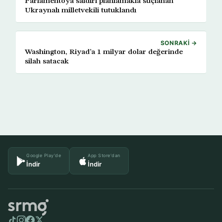
Parlamentoya saldırı planlamakla suçlanan
Ukraynalı milletvekili tutuklandı
SONRAKI →
Washington, Riyad’a 1 milyar dolar değerinde
silah satacak
Google Play'de
App Store'dan
İndir
İndir