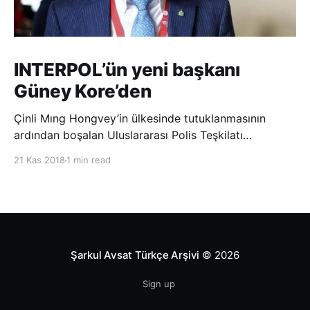
INTERPOL’ün yeni başkanı
Güney Kore’den
Çinli Mıng Hongvey’in ülkesinde tutuklanmasının
ardından boşalan Uluslararası Polis Teşkilatı
(INTERPOL) Başkanlığına Güney Koreli Kim Jong Yang
21 Kas 2018
1 min read
seçildi. INTERPOL Genel Kurulu’nun Dubai’deki
toplantısında yapılan seçimde, oyların 3’te 2’sini
kazanan Kim, teşkilatın yeni
Şarkul Avsat Türkçe Arşivi
© 2026
Sign up