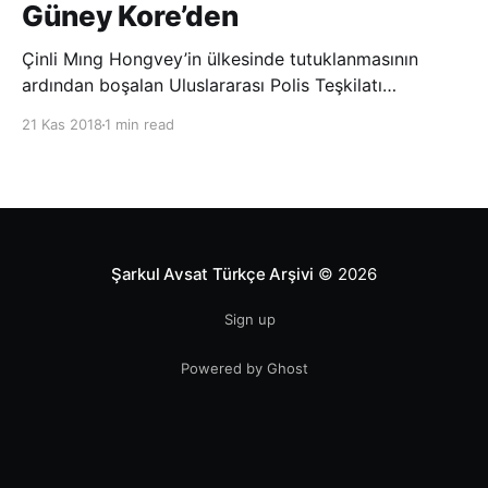
Güney Kore’den
Çinli Mıng Hongvey’in ülkesinde tutuklanmasının
ardından boşalan Uluslararası Polis Teşkilatı
(INTERPOL) Başkanlığına Güney Koreli Kim Jong Yang
21 Kas 2018
1 min read
seçildi. INTERPOL Genel Kurulu’nun Dubai’deki
toplantısında yapılan seçimde, oyların 3’te 2’sini
kazanan Kim, teşkilatın yeni
Şarkul Avsat Türkçe Arşivi
© 2026
Sign up
Powered by Ghost