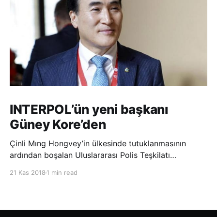
INTERPOL’ün yeni başkanı
Güney Kore’den
Çinli Mıng Hongvey’in ülkesinde tutuklanmasının
ardından boşalan Uluslararası Polis Teşkilatı
(INTERPOL) Başkanlığına Güney Koreli Kim Jong Yang
21 Kas 2018
1 min read
seçildi. INTERPOL Genel Kurulu’nun Dubai’deki
toplantısında yapılan seçimde, oyların 3’te 2’sini
kazanan Kim, teşkilatın yeni