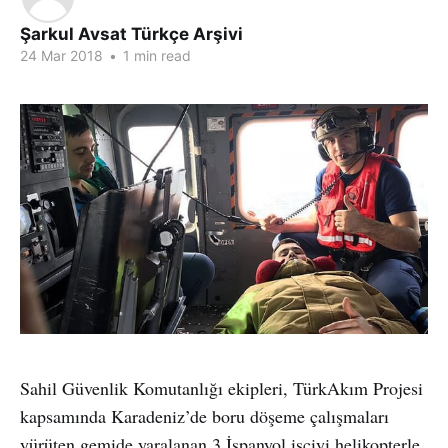
Şarkul Avsat Türkçe Arşivi
24 Mar 2018
•
1 min read
Sahil Güvenlik Komutanlığı ekipleri, TürkAkım Projesi
kapsamında Karadeniz’de boru döşeme çalışmaları
yürüten gemide yaralanan 3 İspanyol işçiyi helikopterle