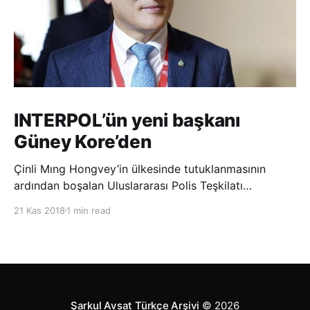
INTERPOL’ün yeni başkanı
Güney Kore’den
Çinli Mıng Hongvey’in ülkesinde tutuklanmasının
ardından boşalan Uluslararası Polis Teşkilatı
(INTERPOL) Başkanlığına Güney Koreli Kim Jong Yang
21 Kas 2018
1 min read
seçildi. INTERPOL Genel Kurulu’nun Dubai’deki
toplantısında yapılan seçimde, oyların 3’te 2’sini
kazanan Kim, teşkilatın yeni
Şarkul Avsat Türkçe Arşivi
© 2026