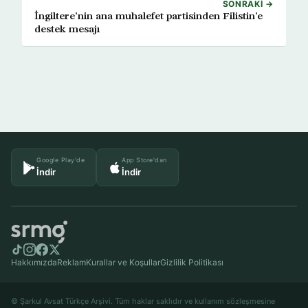
SONRAKI →
İngiltere’nin ana muhalefet partisinden Filistin’e
destek mesajı
Google Play'de
App Store'dan
İndir
İndir
Hakkımızda
Reklam
Kurallar ve Koşullar
Gizlilik Politikası
© Şarkul Avsat Türkçe Arşivi. Tüm haklar saklıdır ve kullanım sözleşmesine