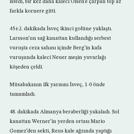
istedi, bir kez daha kaleci Olsen’e çarpan top az
farkla kornere gitti.
45+2. dakikada İsveç ikinci golüne yaklaştı.
Larsson’un sağ kanattan kullandığı serbest
vuruşta ceza sahası içinde Berg’in kafa
vuruşunda kaleci Neuer meşin yuvarlağı
köşeden çeldi.
Müsabakanın ilk yarısını İsveç, 1-0 önde
tamamladı.
48. dakikada Almanya beraberliği yakaladı. Sol
kanattan Werner’in yerden ortası Mario
Gomez’den sekti, Reus kale ağzında yaptığı