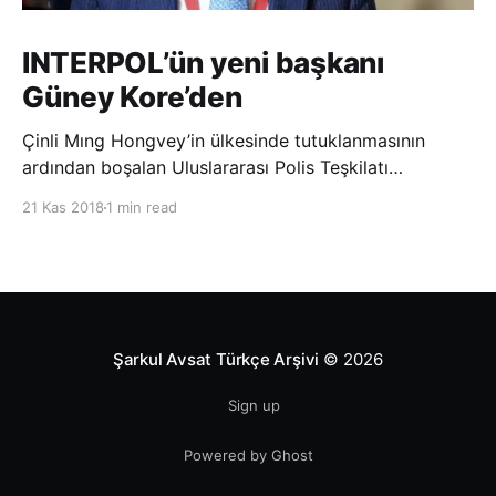
INTERPOL’ün yeni başkanı
Güney Kore’den
Çinli Mıng Hongvey’in ülkesinde tutuklanmasının
ardından boşalan Uluslararası Polis Teşkilatı
(INTERPOL) Başkanlığına Güney Koreli Kim Jong Yang
21 Kas 2018
1 min read
seçildi. INTERPOL Genel Kurulu’nun Dubai’deki
toplantısında yapılan seçimde, oyların 3’te 2’sini
kazanan Kim, teşkilatın yeni
Şarkul Avsat Türkçe Arşivi
© 2026
Sign up
Powered by Ghost