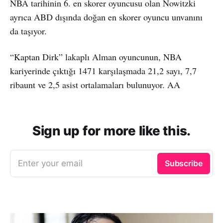
NBA tarihinin 6. en skorer oyuncusu olan Nowitzki
ayrıca ABD dışında doğan en skorer oyuncu unvanını
da taşıyor.
“Kaptan Dirk” lakaplı Alman oyuncunun, NBA
kariyerinde çıktığı 1471 karşılaşmada 21,2 sayı, 7,7
ribaunt ve 2,5 asist ortalamaları bulunuyor. AA
Sign up for more like this.
Enter your email
Subscribe