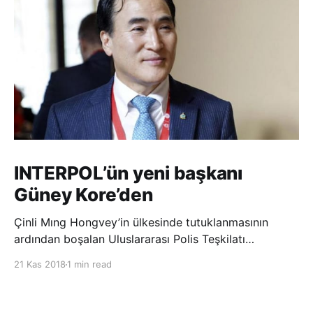
INTERPOL’ün yeni başkanı
Güney Kore’den
Çinli Mıng Hongvey’in ülkesinde tutuklanmasının
ardından boşalan Uluslararası Polis Teşkilatı
(INTERPOL) Başkanlığına Güney Koreli Kim Jong Yang
21 Kas 2018
1 min read
seçildi. INTERPOL Genel Kurulu’nun Dubai’deki
toplantısında yapılan seçimde, oyların 3’te 2’sini
kazanan Kim, teşkilatın yeni