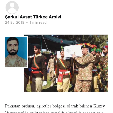
Şarkul Avsat Türkçe Arşivi
24 Eyl 2018
•
1 min read
Pakistan ordusu, aşiretler bölgesi olarak bilinen Kuzey
Veziristan’da militanlara yönelik güvenlik operasyonu