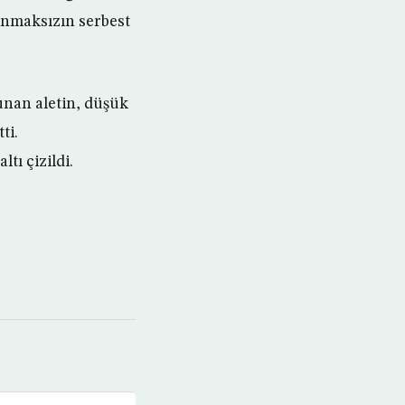
unmaksızın serbest
unan aletin, düşük
ti.
tı çizildi.