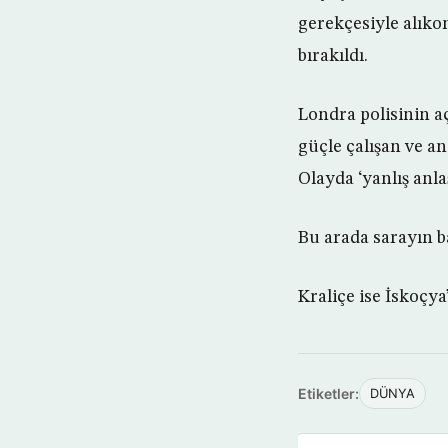
gerekçesiyle alıko
bırakıldı.
Londra polisinin a
güçle çalışan ve an
Olayda ‘yanlış anla
Bu arada sarayın ba
Kraliçe ise İskoçya
Etiketler:
DÜNYA