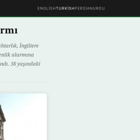
ENGLISH
TURKISH
PERSIAN
URDU
armı
tarlık, İngiltere
venlik alarmına
ındı. 38 yaşındaki