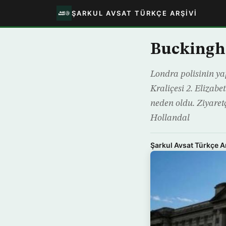
ŞARKUL AVSAT TÜRKÇE ARŞIVI
Buckingha
Londra polisinin ya
Kraliçesi 2. Elizab
neden oldu. Ziyaretç
Hollandal
Şarkul Avsat Türkçe A