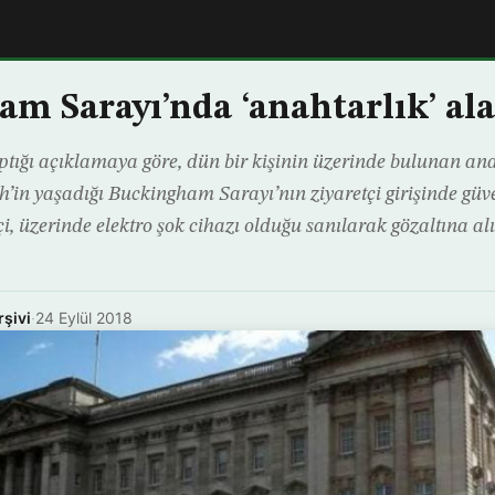
m Sarayı’nda ‘anahtarlık’ al
ptığı açıklamaya göre, dün bir kişinin üzerinde bulunan anah
eth’in yaşadığı Buckingham Sarayı’nın ziyaretçi girişinde gü
i, üzerinde elektro şok cihazı olduğu sanılarak gözaltına al
rşivi
·
24 Eylül 2018