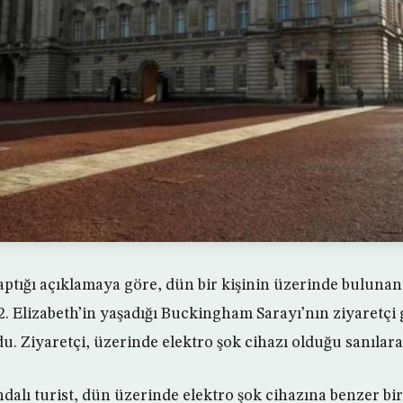
aptığı açıklamaya göre, dün bir kişinin üzerinde bulunan
 2. Elizabeth’in yaşadığı Buckingham Sarayı’nın ziyaretçi
. Ziyaretçi, üzerinde elektro şok cihazı olduğu sanılarak
dalı turist, dün üzerinde elektro şok cihazına benzer bir