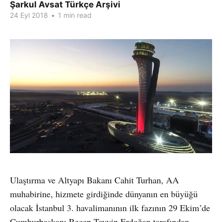
Şarkul Avsat Türkçe Arşivi
24 Eyl 2018
•
1 min read
Ulaştırma ve Altyapı Bakanı Cahit Turhan, AA
muhabirine, hizmete girdiğinde dünyanın en büyüğü
olacak İstanbul 3. havalimanının ilk fazının 29 Ekim’de
Cumhurbaşkanı Recep Tayyip Erdoğan tarafından