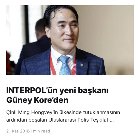
INTERPOL’ün yeni başkanı
Güney Kore’den
Çinli Mıng Hongvey’in ülkesinde tutuklanmasının
ardından boşalan Uluslararası Polis Teşkilatı
(INTERPOL) Başkanlığına Güney Koreli Kim Jong Yang
21 Kas 2018
1 min read
seçildi. INTERPOL Genel Kurulu’nun Dubai’deki