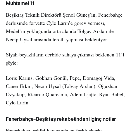
Muhtemel 11
Beşiktaş Teknik Direktörü Şenol Güneş’in, Fenerbahçe
derbisinde forvette Cyle Larin’e görev vermesi,
Medel’in yokluğunda orta alanda Tolgay Arslan ile
Necip Uysal arasında tercih yapması bekleniyor.
Siyah-beyazlıların derbide sahaya çıkması beklenen 11’i
şöyle:
Loris Karius, Gökhan Gönül, Pepe, Domagoj Vida,
Caner Erkin, Necip Uysal (Tolgay Arslan), Oğuzhan
Özyakup, Ricardo Quaresma, Adem Ljajic, Ryan Babel,
Cyle Larin.
Fenerbahçe-Beşiktaş rekabetinden ilginç notlar
Fenerbahçe, rakibi karşısında en farklı skorlu