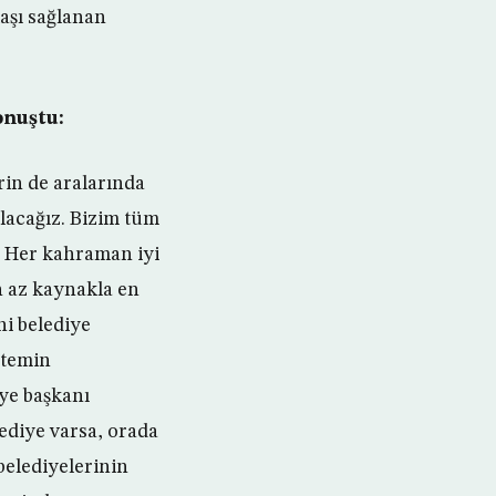
aşı sağlanan
onuştu:
rin de aralarında
olacağız. Bizim tüm
. Her kahraman iyi
en az kaynakla en
ni belediye
 temin
ye başkanı
lediye varsa, orada
belediyelerinin