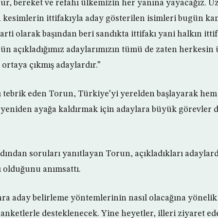
uzur, bereket ve refahı ülkemizin her yanına yayacağız. Ü
 kesimlerin ittifakıyla aday gösterilen isimleri bugün k
rti olarak başından beri sandıkta ittifakı yani halkın itti
n açıkladığımız adaylarımızın tümü de zaten herkesin ü
e ortaya çıkmış adaylardır.”
rı tebrik eden Torun, Türkiye’yi yerelden başlayarak h
 yeniden ayağa kaldırmak için adaylara büyük görevler
dından soruları yanıtlayan Torun, açıkladıkları adayla
ı olduğunu anımsattı.
a aday belirleme yöntemlerinin nasıl olacağına yönelik 
anketlerle desteklenecek. Yine heyetler, illeri ziyaret e