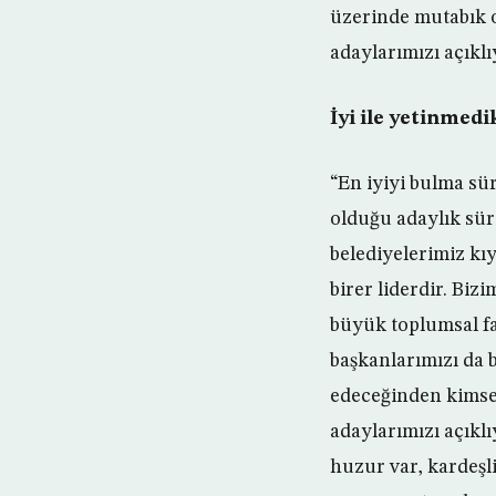
üzerinde mutabık o
adaylarımızı açıklı
İyi ile yetinmedi
“En iyiyi bulma sü
olduğu adaylık sür
belediyelerimiz kı
birer liderdir. Biz
büyük toplumsal fa
başkanlarımızı da 
edeceğinden kimsen
adaylarımızı açıklı
huzur var, kardeşl