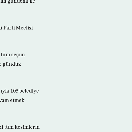
çim gündemi ile
 Parti Meclisi
, tüm seçim
ce gündüz
yla 105 belediye
devam etmek
ki tüm kesimlerin