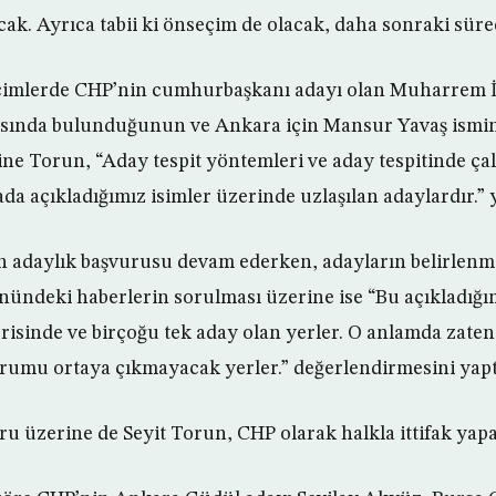
k. Ayrıca tabii ki önseçim de olacak, daha sonraki süreçt
eçimlerde CHP’nin cumhurbaşkanı adayı olan Muharrem İn
rısında bulunduğunun ve Ankara için Mansur Yavaş ismin
rine Torun, “Aday tespit yöntemleri ve aday tespitinde ç
a açıkladığımız isimler üzerinde uzlaşılan adaylardır.” y
 adaylık başvurusu devam ederken, adayların belirlenme
önündeki haberlerin sorulması üzerine ise “Bu açıkladığı
risinde ve birçoğu tek aday olan yerler. O anlamda zat
urumu ortaya çıkmayacak yerler.” değerlendirmesini yapt
 soru üzerine de Seyit Torun, CHP olarak halkla ittifak yapa