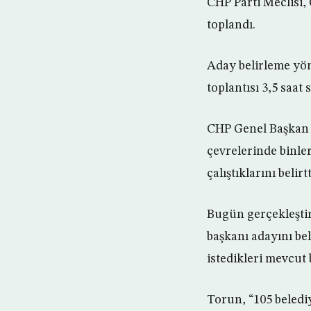
CHP Parti Meclisi,
toplandı.
Aday belirleme yön
toplantısı 3,5 saat 
CHP Genel Başkan Y
çevrelerinde binle
çalıştıklarını belirtt
Bugün gerçekleştir
başkanı adayını be
istedikleri mevcut 
Torun, “105 beledi