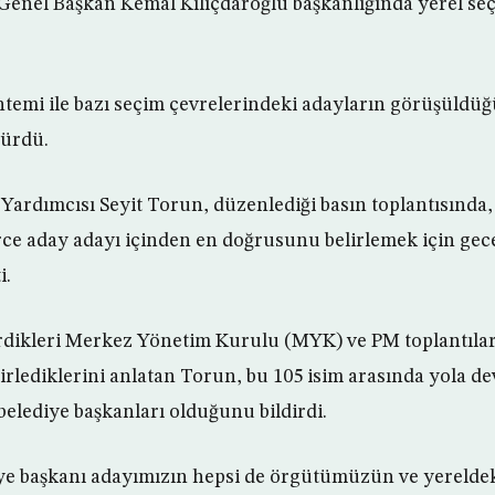
 Genel Başkan Kemal Kılıçdaroğlu başkanlığında yerel se
temi ile bazı seçim çevrelerindeki adayların görüşüldüğü
sürdü.
ardımcısı Seyit Torun, düzenlediği basın toplantısında
rce aday adayı içinden en doğrusunu belirlemek için ge
i.
dikleri Merkez Yönetim Kurulu (MYK) ve PM toplantıları
lirlediklerini anlatan Torun, bu 105 isim arasında yola 
belediye başkanları olduğunu bildirdi.
ye başkanı adayımızın hepsi de örgütümüzün ve yerelde