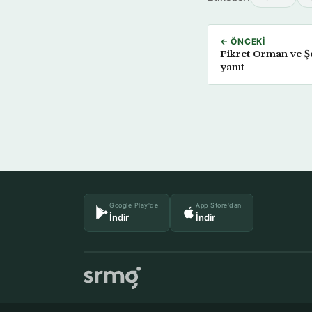
← ÖNCEKI
Fikret Orman ve Şe
yanıt
Google Play'de
App Store'dan
İndir
İndir