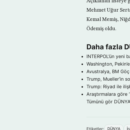
Açıklanan listeye
Mehmet Uğur Sertas
Kemal Memiş, Niğde
Ödemiş oldu.
Daha fazla 
INTERPOL’ün yeni b
Washington, Pekin’e 
Avustralya, BM Göç 
Trump, Mueller’in so
Trump: Riyad ile il
Araştırmalara göre 
Tümünü gör DÜNY
Etiketler:
DÜNYA
İr