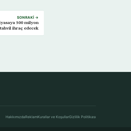
SONRAKI →
piyasaya 500 milyon
tahvil ihraç edecek
Hakkımızda
Reklam
Kurallar ve Koşullar
Gizlilik Politikası