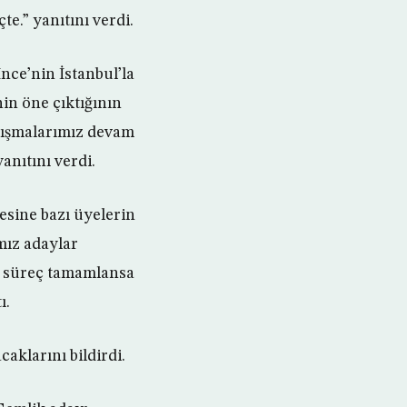
e.” yanıtını verdi.
ce’nin İstanbul’la
in öne çıktığının
alışmalarımız devam
anıtını verdi.
sine bazı üyelerin
mız adaylar
en süreç tamamlansa
ı.
caklarını bildirdi.