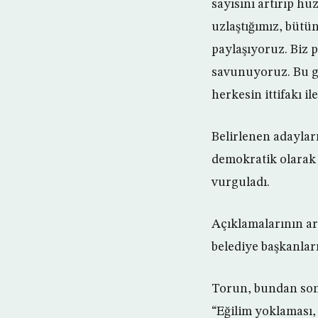
sayısını artırıp h
uzlaştığımız, bütün
paylaşıyoruz. Biz pa
savunuyoruz. Bu gü
herkesin ittifakı il
Belirlenen adayla
demokratik olarak
vurguladı.
Açıklamalarının ar
belediye başkanlar
Torun, bundan sonr
“Eğilim yoklaması, 