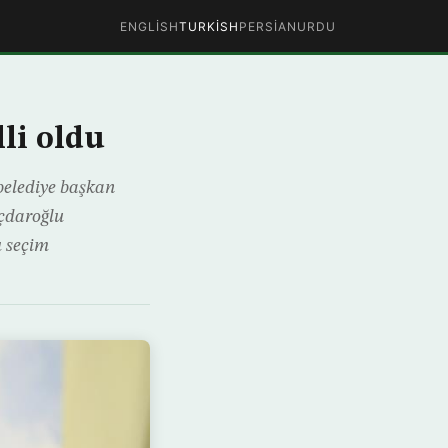
ENGLISH
TURKISH
PERSIAN
URDU
li oldu
belediye başkan
ıçdaroğlu
ı seçim