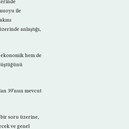
zerinde
amuoyu ile
fakını
zerinde anlaştığı,
em ekonomik hem de
 düştüğünü
rdan 39’nun mevcut
bir soru üzerine,
decek ve genel