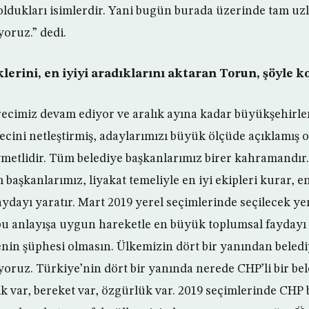
ldukları isimlerdir. Yani bugün burada üzerinde tam uzl
yoruz.” dedi.
klerini, en iyiyi aradıklarını aktaran Torun, şöyle k
recimiz devam ediyor ve aralık ayına kadar büyükşehirle
ecini netleştirmiş, adaylarımızı büyük ölçüde açıklamış 
ymetlidir. Tüm belediye başkanlarımız birer kahramandır
im başkanlarımız, liyakat temeliyle en iyi ekipleri kurar, 
ydayı yaratır. Mart 2019 yerel seçimlerinde seçilecek ye
bu anlayışa uygun hareketle en büyük toplumsal faydayı
in şüphesi olmasın. Ülkemizin dört bir yanından beledi
yoruz. Türkiye’nin dört bir yanında nerede CHP’li bir be
ik var, bereket var, özgürlük var. 2019 seçimlerinde CHP 