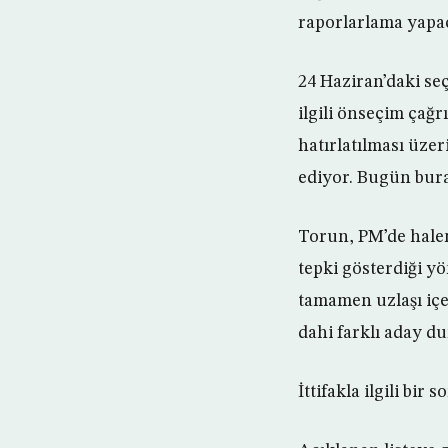
raporlarlama yapaca
24 Haziran’daki s
ilgili önseçim çağ
hatırlatılması üze
ediyor. Bugün burad
Torun, PM’de halen
tepki gösterdiği y
tamamen uzlaşı içe
dahi farklı aday d
İttifakla ilgili bir