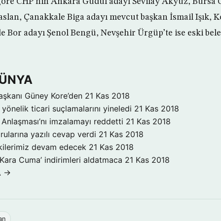
 göre CHP’nin Ankara Güdül adayı Sevilay Akyüz, Bursa 
lan, Çanakkale Biga adayı mevcut başkan İsmail Işık, Ko
 Bor adayı Şenol Bengü, Nevşehir Ürgüp’te ise eski bele
DÜNYA
aşkanı Güney Kore’den
21 Kas 2018
yönelik ticari suçlamalarını yineledi
21 Kas 2018
Anlaşması’nı imzalamayı reddetti
21 Kas 2018
rularına yazılı cevap verdi
21 Kas 2018
işkilerimiz devam edecek
21 Kas 2018
‘Kara Cuma’ indirimleri aldatmaca
21 Kas 2018
A →
an