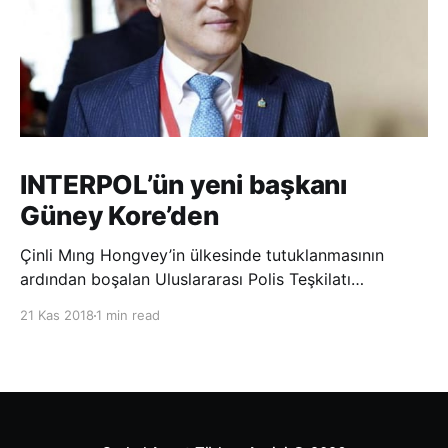
INTERPOL’ün yeni başkanı
Güney Kore’den
Çinli Mıng Hongvey’in ülkesinde tutuklanmasının
ardından boşalan Uluslararası Polis Teşkilatı
(INTERPOL) Başkanlığına Güney Koreli Kim Jong Yang
21 Kas 2018
1 min read
seçildi. INTERPOL Genel Kurulu’nun Dubai’deki
toplantısında yapılan seçimde, oyların 3’te 2’sini
kazanan Kim, teşkilatın yeni