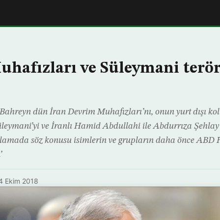
hafızları ve Süleymani terör 
 Bahreyn dün İran Devrim Muhafızları’nı, onun yurt dışı k
ymani’yi ve İranlı Hamid Abdullahi ile Abdurrıza Şehlay’ı 
ıklamada söz konusu isimlerin ve grupların daha önce ABD 
’
4 Ekim 2018