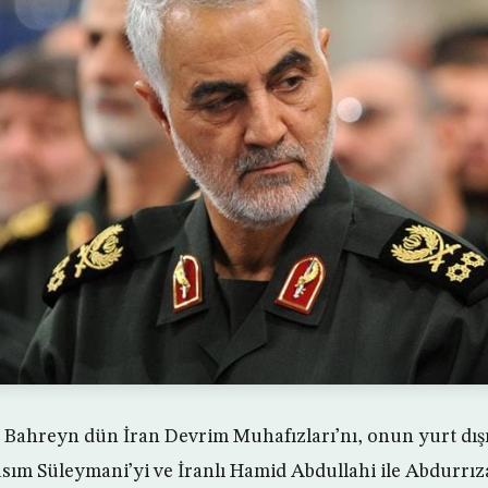
 Bahreyn dün İran Devrim Muhafızları’nı, onun yurt dış
m Süleymani’yi ve İranlı Hamid Abdullahi ile Abdurrıza