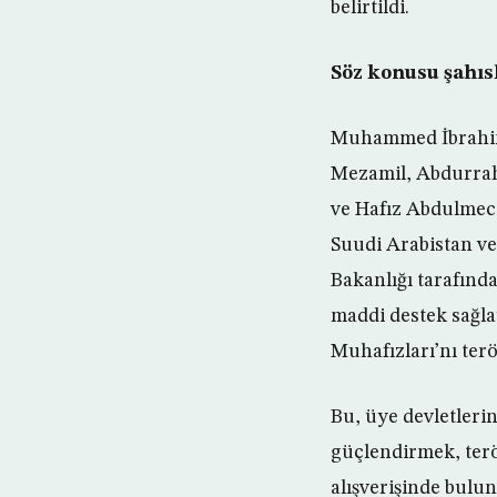
belirtildi.
Söz konusu şahısl
Muhammed İbrahim
Mezamil, Abdurra
ve Hafız Abdulmec
Suudi Arabistan v
Bakanlığı tarafından
maddi destek sağl
Muhafızları’nı terör
Bu, üye devletleri
güçlendirmek, ter
alışverişinde bulu