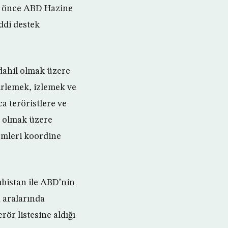
ha önce ABD Hazine
addi destek
 dahil olmak üzere
lirlemek, izlemek ve
ca teröristlere ve
l olmak üzere
emleri koordine
bistan ile ABD’nin
 aralarında
erör listesine aldığı