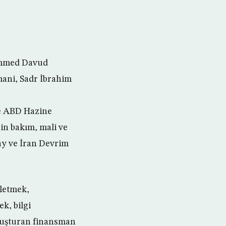
ammed Davud
ni, Sadr İbrahim
ce ABD Hazine
için bakım, mali ve
ay ve İran Devrim
şletmek,
k, bilgi
oluşturan finansman