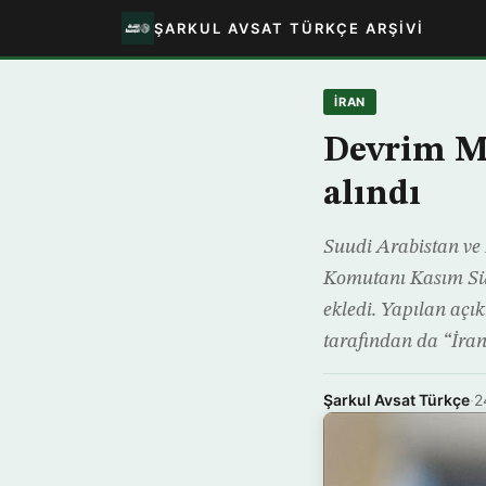
ŞARKUL AVSAT TÜRKÇE ARŞIVI
İRAN
Devrim Mu
alındı
Suudi Arabistan ve
Komutanı Kasım Süle
ekledi. Yapılan aç
tarafından da “İran
Şarkul Avsat Türkçe
·
2