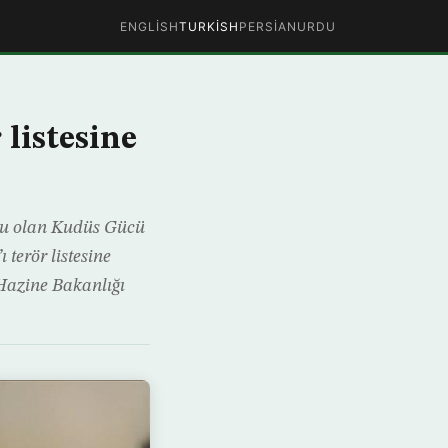
ENGLISH
TURKISH
PERSIAN
URDU
listesine
olu olan Kudüs Gücü
terör listesine
Hazine Bakanlığı