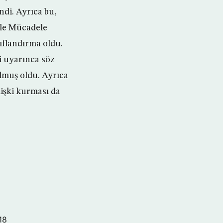
ndi. Ayrıca bu,
ile Mücadele
ıflandırma oldu.
i uyarınca söz
ulmuş oldu. Ayrıca
lişki kurması da
18