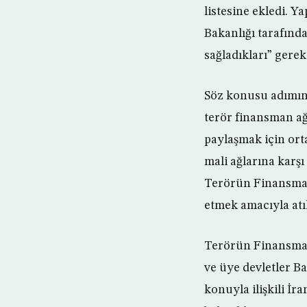
listesine ekledi. 
Bakanlığı tarafında
sağladıkları” gerek
Söz konusu adımın,
terör finansman ağl
paylaşmak için orta
mali ağlarına karş
Terörün Finansman
etmek amacıyla atıl
Terörün Finansmanı
ve üye devletler B
konuyla ilişkili İra