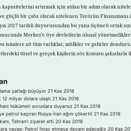
 kapasitelerini artırmak için atılan bir adım olarak nitele
ve güçlü bir çaba olarak nitelenen Terörün Finansmanı 
ıs 2017 tarihli duyurusundan bu yana üçüncü ortak sın
onucunda Merkez’e üye devletlerin ulusal yönetmelikler
u isimlere ait tüm varlıklar, mülkler ve gelirler dondur
lerdeki tüzel ve gerçek kişilerin söz konusu şahıslarla i
ran
klama çatlağı büyüyor
21 Kas 2018
t 12 milyar dolara ulaştı
21 Kas 2018
 Ruhani hükümeti sorunlara duyarsız
21 Kas 2018
ye petrol kaçıran Rusya-İran ağını çökertti
21 Kas 2018
kanı, Tahran’ı ziyaret etti
20 Kas 2018
lara cevap: Petrol ihraç etmeye devam edeceğiz
20 Kas 20