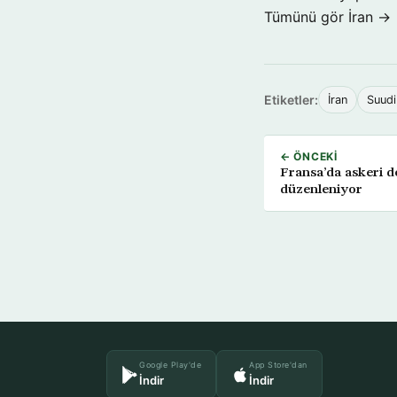
Tümünü gör İran →
Etiketler:
İran
Suudi
← ÖNCEKI
Fransa’da askeri de
düzenleniyor
Google Play'de
App Store'dan
İndir
İndir