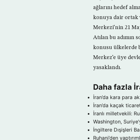
ağlarını hedef alma
konuya dair ortak 
Merkezi’nin 21 May
Atılan bu adımın s
konusu ülkelerde b
Merkez’e üye devlet
yasaklandı.
Daha fazla İ
İran’da kara para a
İran’da kaçak ticare
İranlı milletvekili:
Washington, Suriye’
İngiltere Dışişleri Ba
Ruhani’den yaptırım