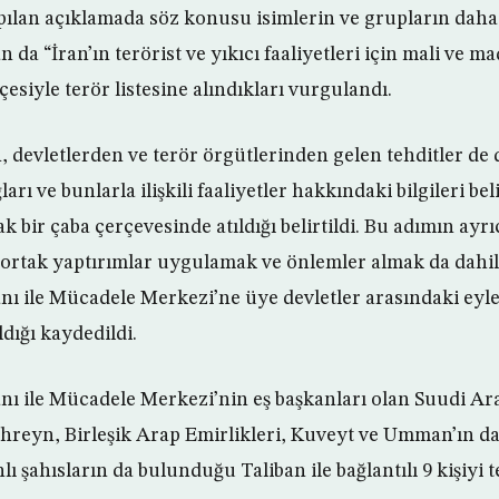
Yapılan açıklamada söz konusu isimlerin ve grupların da
n da “İran’ın terörist ve yıkıcı faaliyetleri için mali ve m
çesiyle terör listesine alındıkları vurgulandı.
 devletlerden ve terör örgütlerinden gelen tehditler de
arı ve bunlarla ilişkili faaliyetler hakkındaki bilgileri be
k bir çaba çerçevesinde atıldığı belirtildi. Bu adımın ayrı
ı ortak yaptırımlar uygulamak ve önlemler almak da dahi
ı ile Mücadele Merkezi’ne üye devletler arasındaki eyl
dığı kaydedildi.
 ile Mücadele Merkezi’nin eş başkanları olan Suudi Ara
ahreyn, Birleşik Arap Emirlikleri, Kuveyt ve Umman’ın da
nlı şahısların da bulunduğu Taliban ile bağlantılı 9 kişiyi t