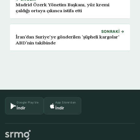
Madrid Özerk Yönetim Başkanı, yüz kremi
çaldığı ortaya çıkınca istifa etti
SONRAKI →
İran’dan Suriye’ye gönderilen ‘şüpheli kargolar’
ABD’nin takibinde
Google Play'de
App Store'dan
İndir
İndir