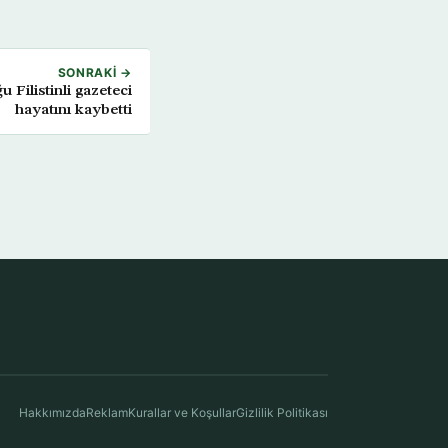
SONRAKI →
u Filistinli gazeteci
hayatını kaybetti
Hakkımızda
Reklam
Kurallar ve Koşullar
Gizlilik Politikası