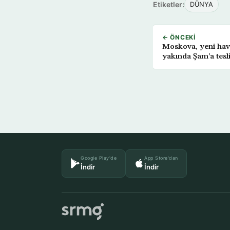
Etiketler:
DÜNYA
← ÖNCEKI
Moskova, yeni hav
yakında Şam’a tes
Google Play'de
App Store'dan
İndir
İndir