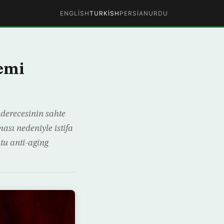
ENGLISH
TURKISH
PERSIAN
URDU
emi
 derecesinin sahte
sı nedeniyle istifa
utu anti-aging