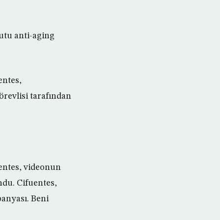
kutu anti-aging
entes,
örevlisi tarafından
entes, videonun
ndu. Cifuentes,
panyası. Beni