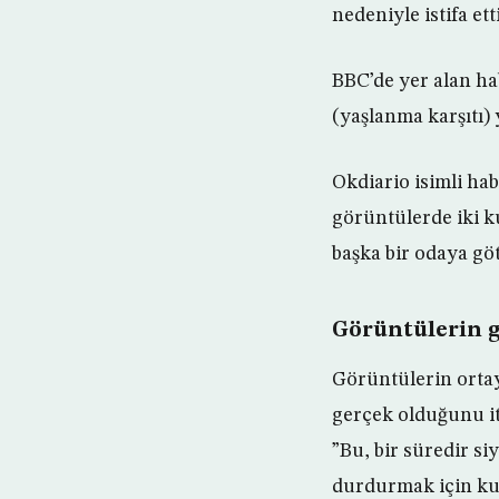
nedeniyle istifa etti
BBC’de yer alan hab
(yaşlanma karşıtı)
Okdiario isimli hab
görüntülerde iki k
başka bir odaya gö
Görüntülerin g
Görüntülerin ortay
gerçek olduğunu iti
”Bu, bir süredir si
durdurmak için kul