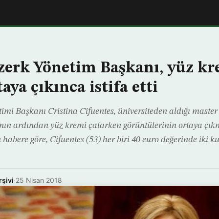
erk Yönetim Başkanı, yüz kr
taya çıkınca istifa etti
mi Başkanı Cristina Cifuentes, üniversiteden aldığı master
ın ardından yüz kremi çalarken görüntülerinin ortaya çıkma
n habere göre, Cifuentes (53) her biri 40 euro değerinde iki k
rşivi
·
25 Nisan 2018