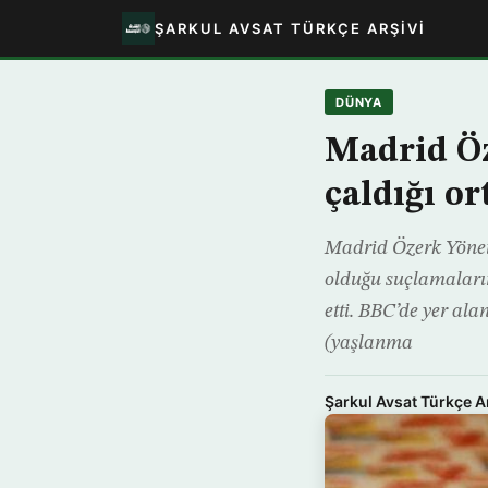
ŞARKUL AVSAT TÜRKÇE ARŞIVI
DÜNYA
Madrid Öz
çaldığı or
Madrid Özerk Yöneti
olduğu suçlamaların
etti. BBC’de yer ala
(yaşlanma
Şarkul Avsat Türkçe A