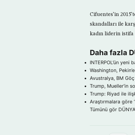
Cifuentes’in 2015’
skandalları ile ka
kadın liderin isti
Daha fazla 
INTERPOL’ün yeni b
Washington, Pekin’e 
Avustralya, BM Göç 
Trump, Mueller’in so
Trump: Riyad ile il
Araştırmalara göre 
Tümünü gör DÜNY