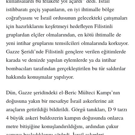
kullansalardı bu felakete yol açardı” dedi. İsrail
istihbaratı geçiş yapanların, en iyi ihtimalle bölge
coğrafyasını ve İsrail ordusunun gelecekteki çatışmaları
için hazırlıklarını keşfetmeyi hedefleyen Filistinli
gruplardan elçiler olmalarından, en kötü ihtimalle de
yeni intihar gruplarını temsilcileri olmalarında korkuyor.
Gazze Şeridi’nde Filistinli gençlere verilen eğitimlerde
karada ve denizde yapılan eylemlerde ya da intihar
bombacıları tarafından gerçekleştirilen bu tür saldırılar
hakkında konuşmalar yapılıyor.
Dün, Gazze şeridindeki el-Beric Mülteci Kampı’nın
doğusuna yakın bir mesafeye İsrail askerlerine ait
araçların getirildiği bildirildi. Görgü tanıkları, D 9 tarzı
4 büyük askeri buldozerin kampın doğusunda onlarca
metre bitişiğine konuşlandırıldığını, ardından çukur
açmaya başladıklarını söyledi. İsrail askerleri,