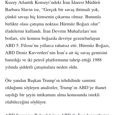
Kuzey Atlantik Konseyi’ndeki İran İdaresi Müdürü
Barbara Slavin ise, “Gerçek bir savaş ihtimali yok,
çünkü savaşı hiç kimsenin çıkarına olmaz. Bununla
birlikte olası çatışma noktası Hürmüz Boğazı olur”
ifadelerini kullandı. İran Devrim Muhafızları’nın
botları, söz konusu boğazda devriye gezen/turlayan
ABD 5. Filosu’nu yıllarca rahatsız etti. Hürmüz Boğazı,
ABD Deniz Kuvvetleri’nin İran’a ait üç savaş gemisini
batırdığı ve iki petrol platformunu tahrip ettiği 1988
yılında şiddetli çatışmalara neden oldu.
Öte yandan Başkan Trump’ın tehdidinde samimi
olduğunu söyleyen analistler, Trump’ın ABD’ye ihanet
saydığı bir şeyin intikamını alma konusunda istekli
olabileceğini söylüyor.
ABD Savunma Bakanlığı’nın ABD ile İran kuvvetlerini