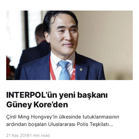
INTERPOL’ün yeni başkanı
Güney Kore’den
Çinli Mıng Hongvey’in ülkesinde tutuklanmasının
ardından boşalan Uluslararası Polis Teşkilatı
(INTERPOL) Başkanlığına Güney Koreli Kim Jong Yang
21 Kas 2018
1 min read