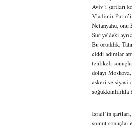
Aviv’i şartları 
Vladimir Putin’i
Netanyahu, onu E
Suriye’deki ayrıc
Bu ortaklık, Tah
ciddi adımlar atm
tehlikeli sonuçl
dolayı Moskova, 
askeri ve siyasi
soğukkanlılıkla 
İsrail’in şartlar
somut sonuçlar 