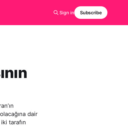
Sign in
Subscribe
ının
ran’ın
 olacağına dair
ki tarafın