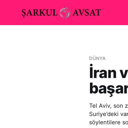
DÜNYA
İran 
başar
Tel Aviv, son 
Suriye’deki va
söylentilere s