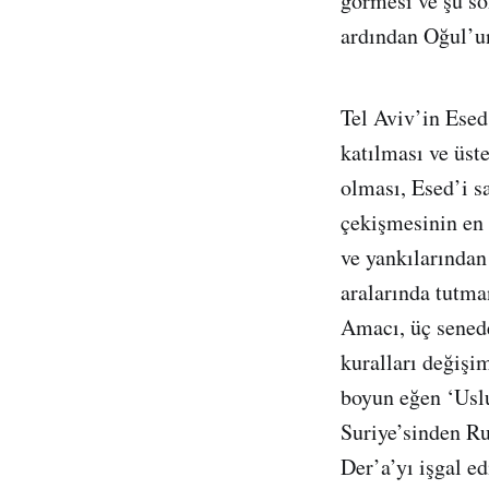
görmesi ve şu sö
ardından Oğul’un 
Tel Aviv’in Esed
katılması ve üst
olması, Esed’i s
çekişmesinin en
ve yankılarından
aralarında tutma
Amacı, üç senede
kuralları değişi
boyun eğen ‘Uslu
Suriye’sinden Ru
Der’a’yı işgal e