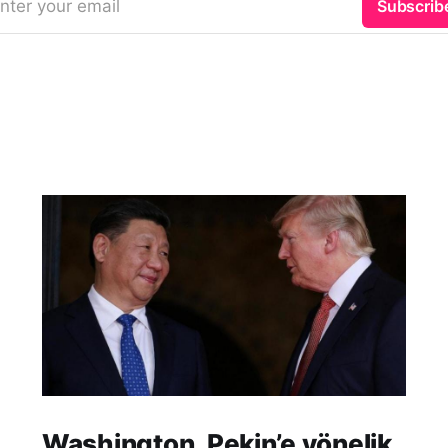
nter your email
Subscrib
Washington, Pekin’e yönelik