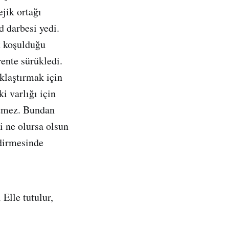
ejik ortağı
 darbesi yedi.
t koşulduğu
rente sürükledi.
aklaştırmak için
i varlığı için
etmez. Bundan
i ne olursa olsun
ndirmesinde
 Elle tutulur,