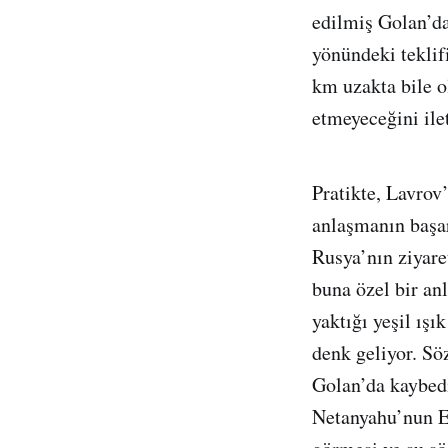
edilmiş Golan’da
yönündeki teklif
km uzakta bile o
etmeyeceğini ilet
Pratikte, Lavrov’
anlaşmanın başar
Rusya’nın ziyare
buna özel bir an
yaktığı yeşil ış
denk geliyor. Sö
Golan’da kaybedi
Netanyahu’nun Es