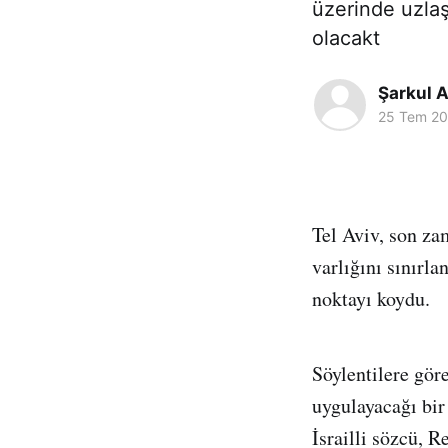
üzerinde uzlaş
olacakt
Şarkul A
25 Tem 2
Tel Aviv, son za
varlığını sınırl
noktayı koydu.
Söylentilere gör
uygulayacağı bir
İsrailli sözcü, R