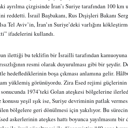
ki ayrılma çizgisinde İran’ı Suriye tarafından 100 km 
ini reddetti. İsrail Başbakanı, Rus Dışişleri Bakanı Se
lsa Tel Aviv’in, İran’ın Suriye’deki varlığını kökleşti
ti” ifadelerini kullandı.
un ilettiği bu teklifin bir İsrailli tarafından kamuoyuna
ısızlığının resmi olarak duyurulması gibi bir şeydir. D
tle hedeflediklerinin boşa çıkması anlamına gelir. Hâ
lam yüklemiş görünüyordu. Zira Esed rejimi güçlerinin
ık sonucunda 1974’teki Golan ateşkesi bölgelerine ilerle
z konusu yeşil ışık ise, Suriye devriminin patlak verme
len bölgelere geri dönülmesi için yakılıyor. Bu sürecin 
ed askerlerinin ateşkes hattı boyunca yayılmasını bir 