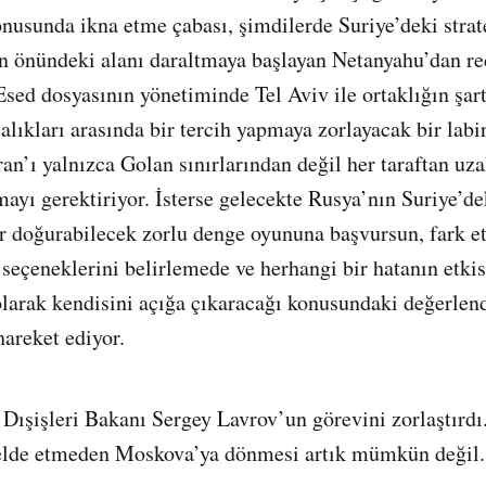
konusunda ikna etme çabası, şimdilerde Suriye’deki strat
n önündeki alanı daraltmaya başlayan Netanyahu’dan red
sed dosyasının yönetiminde Tel Aviv ile ortaklığın şar
alıkları arasında bir tercih yapmaya zorlayacak bir labi
ran’ı yalnızca Golan sınırlarından değil her taraftan uz
ayı gerektiriyor. İsterse gelecekte Rusya’nın Suriye’dek
ar doğurabilecek zorlu denge oyununa başvursun, fark 
seçeneklerini belirlemede ve herhangi bir hatanın etkis
 olarak kendisini açığa çıkaracağı konusundaki değerle
hareket ediyor.
ı, Dışişleri Bakanı Sergey Lavrov’un görevini zorlaştırdı.
elde etmeden Moskova’ya dönmesi artık mümkün değil.