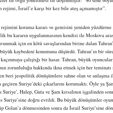
zler ile övgü yöneltmesi ile döşenmiştir: “40 sene boy
rejimi, İsrail’e karşı bir kez bile ateş açmamıştır”.
 rejimini koruma kararı ve gemisini yeniden yüzdürme 
elik bu kararın uygulanmasının kendisi ile Moskova aras
avunmak için en kötü savaşlarından birine dalan Tahran
 büyük kaybedeni konumuna düşürdü. Tahran’ın bir sür
 kaçınmaya çalıştığı bir hasar. Tahran, büyük oyuncular
nın zorunluluğu hakkında ikna etmek için her teminatı 
n beri jeopolitik dönüşümlere sahne olan ve anlaşma i
m geçiren Suriye’deki çıkarlarını korumaktı. Öyle ya Şa
 Suriye’, Halep, Guta ve Şam kırsalının işgalinden son
s Suriye’sine doğru evrildi. Bu büyük dönüşümler oyun
dip Golan’a dönmesinden sonra da İsrail Suriye’sine dön