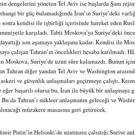
in dengelerini yöneten Tel Aviv ise başlarda Şam rejim
rhangi bir güç bulamadığında İran’ın Suriye’deki varlı
onra kendisi ile işbirliği içerisinde hareket eden Rusl
uniyetle karşıladı. Tabii Moskova’ya Suriye’deki önce
dayattığı son aşamaya yaklaşana kadar. Kendisi ile Mo
maya çalışan Tahran’ın öncelikleri hesaba katılmadı. Hâ
zın Moskova, Suriye’de uzun süre kalamazdı. Bunun içi
dan Tahran diğer yandan Tel Aviv ve Washington arasında
askeri ve güvenlik anlaşmaları geçirmeye çalıştı. Krem
 eğer başarılı olursa bu, İran ile büyük bir anlaşmaya g
. Bu da Tahran’ı nükleer anlaşmanın geleceği ve Washin
e alınacağı müzakere masasına geri getirecek.
mir Putin’in Helsinki’de uzatmaya çalıştığı Suriye anl