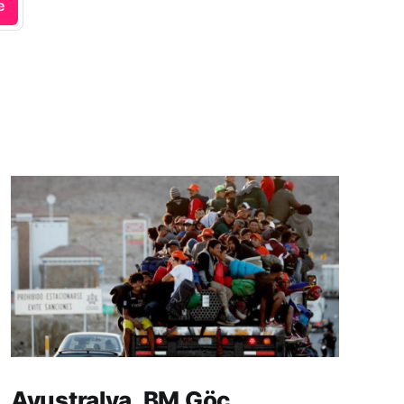
e
Avustralya, BM Göç