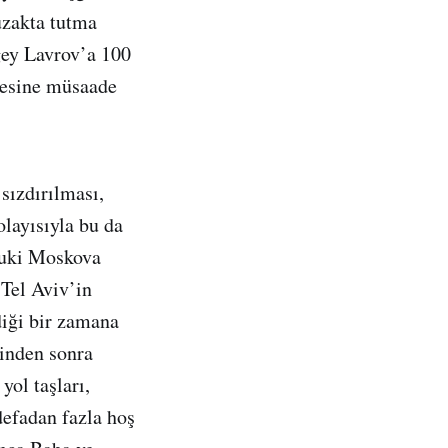
uzakta tutma
rgey Lavrov’a 100
rmesine müsaade
 sızdırılması,
olayısıyla bu da
lbuki Moskova
 Tel Aviv’in
diği bir zamana
sinden sonra
yol taşları,
defadan fazla hoş