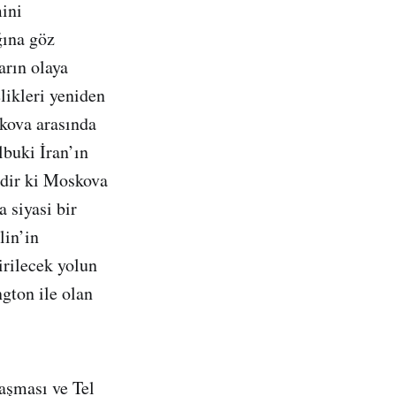
ini
ğına göz
arın olaya
likleri yeniden
skova arasında
lbuki İran’ın
ndir ki Moskova
 siyasi bir
lin’in
irilecek yolun
gton ile olan
aşması ve Tel