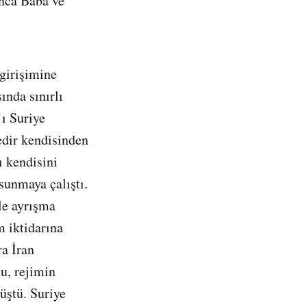
unca Baba ve
girişimine
ında sınırlı
’ı Suriye
edir kendisinden
ı kendisini
sunmaya çalıştı.
le ayrışma
m iktidarına
ra İran
u, rejimin
üştü. Suriye