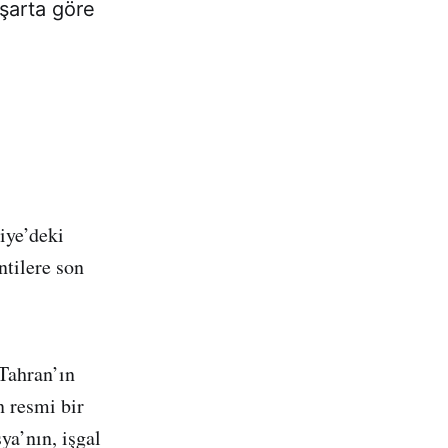
 şarta göre
iye’deki
ntilere son
 Tahran’ın
n resmi bir
ya’nın, işgal