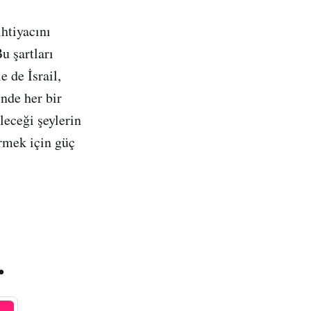
ihtiyacını
u şartları
 de İsrail,
nde her bir
leceği şeylerin
irmek için güç
.