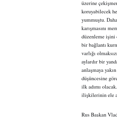
üzerine çekişmen
koruyabilecek he
yummuştu. Daha s
karışmasını memn
düzenleme işini 
bir bağlantı kur
varlığı olmaksı
aylardır bir yan
anlaşmaya yakın 
düşüncesine göre
ilk adımı olacak
ilişkilerinin el
Rus Başkan Vladi