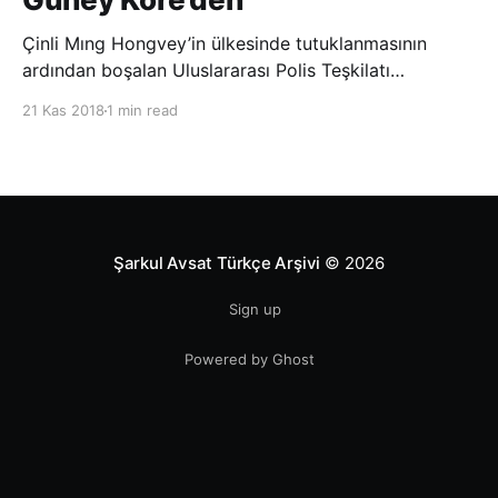
Çinli Mıng Hongvey’in ülkesinde tutuklanmasının
ardından boşalan Uluslararası Polis Teşkilatı
(INTERPOL) Başkanlığına Güney Koreli Kim Jong Yang
21 Kas 2018
1 min read
seçildi. INTERPOL Genel Kurulu’nun Dubai’deki
toplantısında yapılan seçimde, oyların 3’te 2’sini
kazanan Kim, teşkilatın yeni
Şarkul Avsat Türkçe Arşivi
© 2026
Sign up
Powered by Ghost