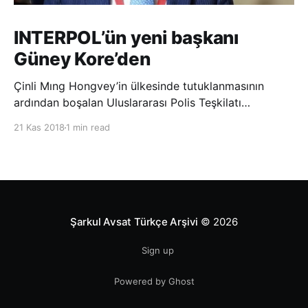
INTERPOL’ün yeni başkanı
Güney Kore’den
Çinli Mıng Hongvey’in ülkesinde tutuklanmasının
ardından boşalan Uluslararası Polis Teşkilatı
(INTERPOL) Başkanlığına Güney Koreli Kim Jong Yang
21 Kas 2018
1 min read
seçildi. INTERPOL Genel Kurulu’nun Dubai’deki
toplantısında yapılan seçimde, oyların 3’te 2’sini
kazanan Kim, teşkilatın yeni
Şarkul Avsat Türkçe Arşivi
© 2026
Sign up
Powered by Ghost