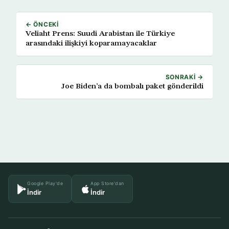
← ÖNCEKI
Veliaht Prens: Suudi Arabistan ile Türkiye
arasındaki ilişkiyi koparamayacaklar
SONRAKI →
Joe Biden’a da bombalı paket gönderildi
Google Play'de
App Store'dan
İndir
İndir