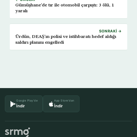
Gümüşhane’de tır ile otomobil çarpıştı: 3 ölü, 1
yaralı
SONRAKI →
Ürdün, DEAŞ’ın polisi ve istihbaratı hedef aldığı
saldırı planını engelledi
Google Play'de
App Store'dan
İndir
İndir