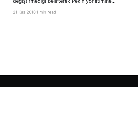
değiştirmediği belirterek Pekin yönetimine
yönelik suçlamalarını yineledi. ABD Ticaret
21 Kas 2018
1 min read
Temsilciliği’nin Çin’in fikri mülkiyet ve teknoloji
transfer politikalarına dair hazırladığı ‘Section
301’ adlı soruşturma raporunun güncellenmiş
halinde
Sign up