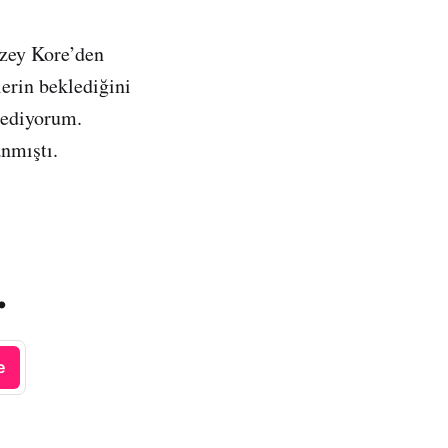
uzey Kore’den
erin beklediğini
 ediyorum.
nmıştı.
.
e