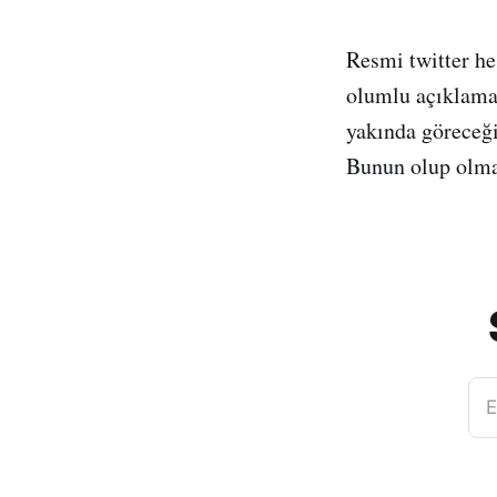
Resmi twitter he
olumlu açıklamal
yakında göreceği
Bunun olup olmay
E