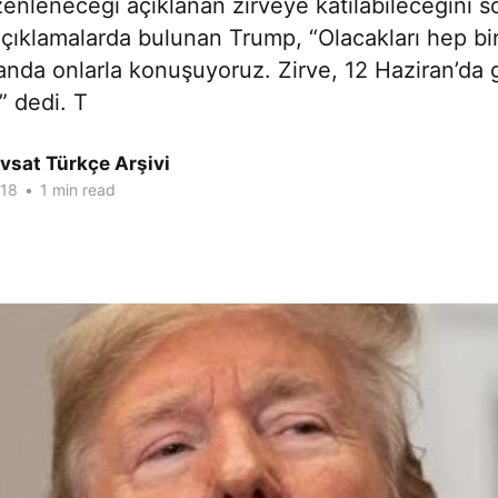
enleneceği açıklanan zirveye katılabileceğini sö
çıklamalarda bulunan Trump, “Olacakları hep bir
nda onlarla konuşuyoruz. Zirve, 12 Haziran’da g
” dedi. T
vsat Türkçe Arşivi
018
•
1 min read