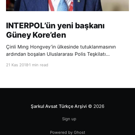
INTERPOL’ün yeni başkanı
Güney Kore’den
Çinli Mıng Hongvey’in ülkesinde tutuklanmasının
ardından boşalan Uluslararası Polis Teşkilatı
(INTERPOL) Başkanlığına Güney Koreli Kim Jong Yang
21 Kas 2018
1 min read
seçildi. INTERPOL Genel Kurulu’nun Dubai’deki
toplantısında yapılan seçimde, oyların 3’te 2’sini
kazanan Kim, teşkilatın yeni
Şarkul Avsat Türkçe Arşivi
© 2026
Sign up
Powered by Ghost