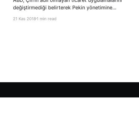
değiştirmediği belirterek Pekin yönetimine
yönelik suçlamalarını yineledi. ABD Ticaret
21 Kas 2018
1 min read
Temsilciliği’nin Çin’in fikri mülkiyet ve teknoloji
transfer politikalarına dair hazırladığı ‘Section
301’ adlı soruşturma raporunun güncellenmiş
halinde
Sign up