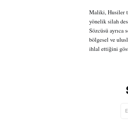
Maliki, Husiler 
yönelik silah de
Sözcüsü ayrıca s
bölgesel ve ulus
ihlal ettiğini gös
E