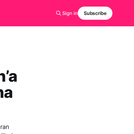
Sign in
Subscribe
n’a
ha
mran