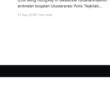
ardından boşalan Uluslararası Polis Teşkilatı
(INTERPOL) Başkanlığına Güney Koreli Kim
21 Kas 2018
1 min read
Jong Yang seçildi. INTERPOL Genel Kurulu’nun
Dubai’deki toplantısında yapılan seçimde,
oyların 3’te 2’sini kazanan Kim, teşkilatın yeni
Şarkul Avsat Türkçe Arşivi
© 2026