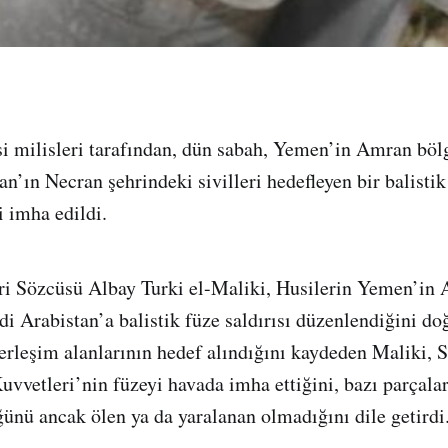
si milisleri tarafından, dün sabah, Yemen’in Amran böl
an’ın Necran şehrindeki sivilleri hedefleyen bir balisti
 imha edildi.
ri Sözcüsü Albay Turki el-Maliki, Husilerin Yemen’in
di Arabistan’a balistik füze saldırısı düzenlendiğini do
 yerleşim alanlarının hedef alındığını kaydeden Maliki, 
vetleri’nin füzeyi havada imha ettiğini, bazı parçala
ğünü ancak ölen ya da yaralanan olmadığını dile getirdi