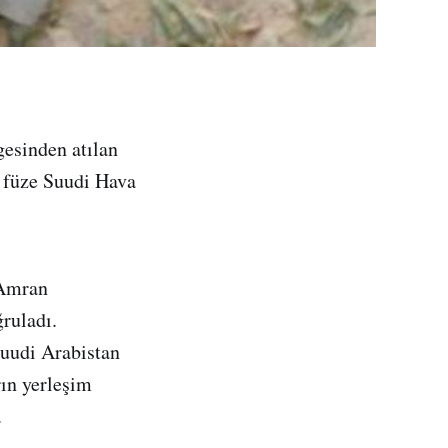
gesinden atılan
k füze Suudi Hava
 Amran
ğruladı.
Suudi Arabistan
rın yerleşim
.