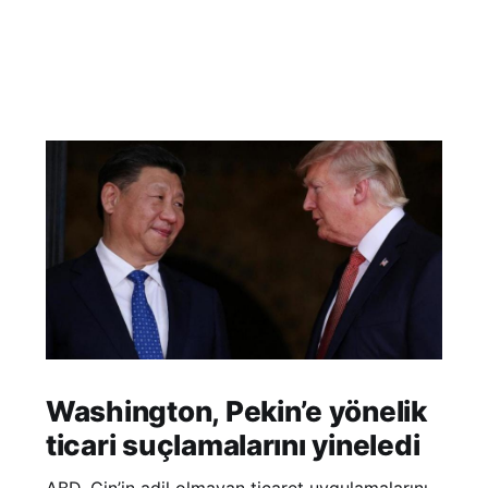
Washington, Pekin’e yönelik
ticari suçlamalarını yineledi
ABD, Çin’in adil olmayan ticaret uygulamalarını