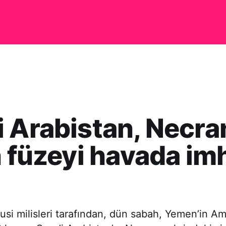
 Arabistan, Necra
n füzeyi havada im
Husi milisleri tarafından, dün sabah, Yemen’in A