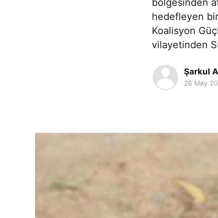
bölgesinden at
hedefleyen bir
Koalisyon Güçl
vilayetinden S
Şarkul A
26 May 2