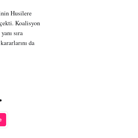
inin Husilere
 çekti. Koalisyon
 yanı sıra
kararlarını da
.
e