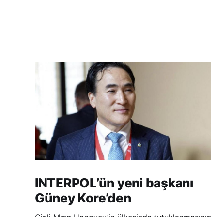
INTERPOL’ün yeni başkanı
Güney Kore’den
Çinli Mıng Hongvey’in ülkesinde tutuklanmasının