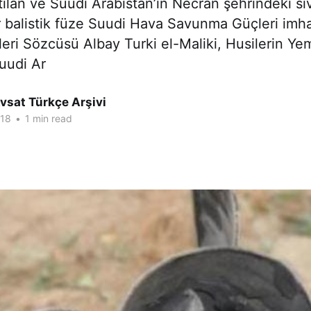
ılan ve Suudi Arabistan’ın Necran şehrindeki sivi
 balistik füze Suudi Hava Savunma Güçleri imha 
eri Sözcüsü Albay Turki el-Maliki, Husilerin Y
uudi Ar
vsat Türkçe Arşivi
018
•
1 min read