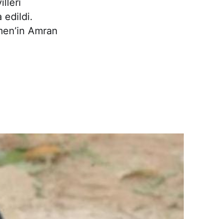
lleri
edildi.
emen’in Amran