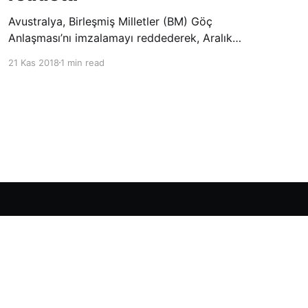
Avustralya, Birleşmiş Milletler (BM) Göç
Anlaşması’nı imzalamayı reddederek, Aralık
ayında Fas’ta düzenlenecek olan uluslararası
21 Kas 2018
1 min read
konferansta BM üyesi ülkeler tarafından
imzalanması beklenen Küresel Göç
Sözleşmesi’ne katılmayacağını açıklayan
ülkelerin yer aldığı uzun listeye dahil oldu.
Powered by Ghost