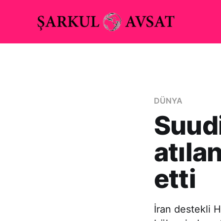
DÜNYA
Suudi
atıla
etti
İran destekli 