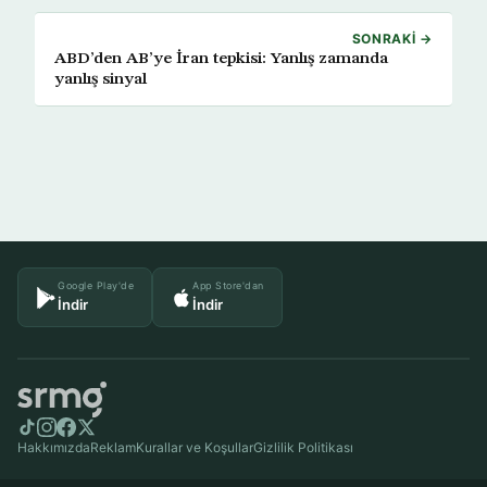
SONRAKI →
ABD’den AB’ye İran tepkisi: Yanlış zamanda
yanlış sinyal
Google Play'de
App Store'dan
İndir
İndir
Hakkımızda
Reklam
Kurallar ve Koşullar
Gizlilik Politikası