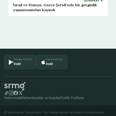
SONRAKI →
İsrail ve Hamas, Gazze Şeridi’nde bir gerginlik
yaşanmasından kaçındı
Google Play'de
App Store'dan
İndir
İndir
Hakkımızda
Reklam
Kurallar ve Koşullar
Gizlilik Politikası
© Şarkul Avsat Türkçe Arşivi. Tüm haklar saklıdır ve kullanım sözleşmesine