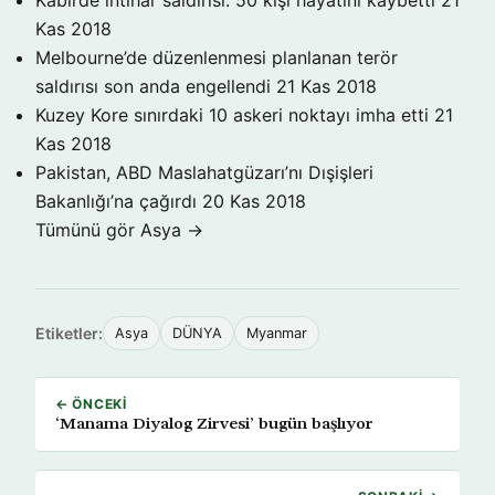
Kabil’de intihar saldırısı: 50 kişi hayatını kaybetti
21
Kas 2018
Melbourne’de düzenlenmesi planlanan terör
saldırısı son anda engellendi
21 Kas 2018
Kuzey Kore sınırdaki 10 askeri noktayı imha etti
21
Kas 2018
Pakistan, ABD Maslahatgüzarı’nı Dışişleri
Bakanlığı’na çağırdı
20 Kas 2018
Tümünü gör Asya →
Etiketler:
Asya
DÜNYA
Myanmar
← ÖNCEKI
‘Manama Diyalog Zirvesi’ bugün başlıyor