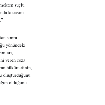
rmekten suçlu
ında kocasını
.”
tan sonra
duğu yönündeki
onları,
zni veren ceza
İran hükümetinin,
bu oluşturduğunu
cuğun olduğunu