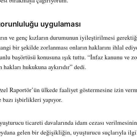
est bırakmaya çağırıyorum.”
zorunluluğu uygulaması
ın ve genç kızların durumunun iyileştirilmesi gerektiğ
angi bir şekilde zorlanması onların haklarını ihlal ediy
runlu başörtüsü konusuna ışık tuttu. “İnfaz kanunu ve z
an hakları hukukuna aykırıdır” dedi.
el Raportör’ün ülkede faaliyet göstermesine izin ver
 bazı işbirlikleri yapıyor.
yuşturucu ticareti davalarında idam cezası verilmesinin
dana gelen bir değişikliğin, uyuşturucu suçlarıyla ilgil