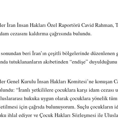
ler İran İnsan Hakları Özel Raportörü Cavid Rahman, 
idam cezasını kaldırma çağrısında bulundu.
 sonundan beri İran’ın çeşitli bölgelerinde düzenlenen g
sında tutuklananların akıbetinden “endişe” duyulduğunu d
tler Genel Kurulu İnsan Hakları Komitesi’ne konuşan 
lundu: “İranlı yetkililere çocuklara karşı idam cezası
uluslararası hukuka uygun olarak çocuklara yönelik tü
fletilmesi için çağrıda bulunuyorum. Suçlu çocukların i
uku ihlal ediyor ve Çocuk Hakları Sözleşmesi ile Ulusl