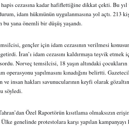
hapis cezasına kadar hafiflettiğine dikkat çekti. Bu yıl
i durum, idam hükmünün uygulanmasına yol açtı. 213 kiş
n bu yana önemli bir düşüş yaşandı.
emsilcisi, gençler için idam cezasının verilmesi konusu
 getirdi. İran’ı idam cezasını kaldırmaya teşvik etmek i
 sordu. Norveç temsilcisi, 18 yaşın altındaki çocukları
am operasyonu yapılmasını kınadığını belirtti. Gazeteci
 ve insan hakları savunucularının keyfi olarak gözaltı
u söyledi.
ahran’dan Özel Raportörün kısıtlama olmaksızın erişi
. Ülke genelinde protestolara karşı yapılan kampanyayı 