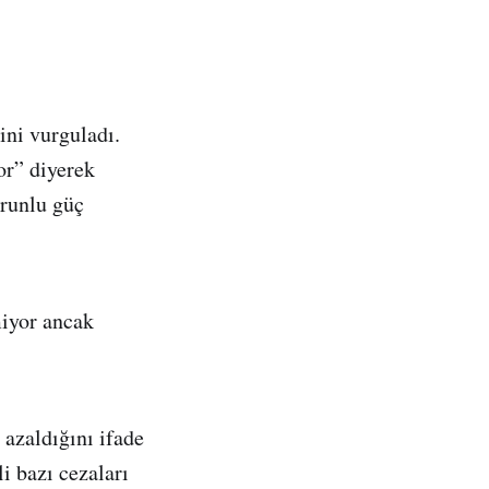
ini vurguladı.
or” diyerek
orunlu güç
miyor ancak
 azaldığını ifade
i bazı cezaları