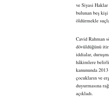
ve Siyasi Haklar
bulunan beş kişi
öldürmekle suçla
Cavid Rahman sö
dövüldüğünü itir
iddialar, duruşma
hâkimlere belirl
kanununda 2013 y
çocukların ve er
duyurmasına rağ
açıkladı.