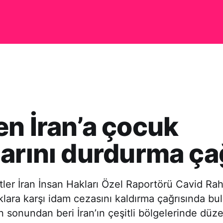
n İran’a çocuk
arını durdurma ça
etler İran İnsan Hakları Özel Raportörü Cavid R
lara karşı idam cezasını kaldırma çağrısında bu
ın sonundan beri İran’ın çeşitli bölgelerinde dü