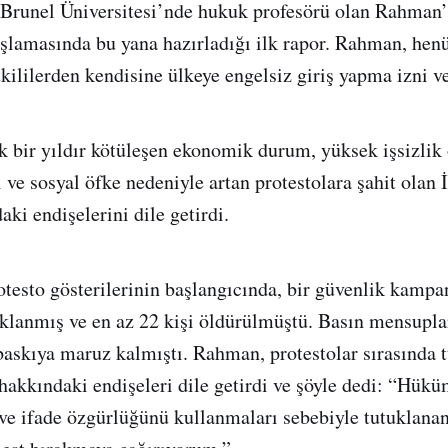
 Brunel Üniversitesi’nde hukuk profesörü olan Rahma
şlamasında bu yana hazırladığı ilk rapor. Rahman, henüz
kililerden kendisine ülkeye engelsiz giriş yapma izni ve
 bir yıldır kötüleşen ekonomik durum, yüksek işsizlik o
 ve sosyal öfke nedeniyle artan protestolara şahit olan 
ki endişelerini dile getirdi.
otesto gösterilerinin başlangıcında, bir güvenlik kampa
uklanmış ve en az 22 kişi öldürülmüştü. Basın mensupla
askıya maruz kalmıştı. Rahman, protestolar sırasında 
 hakkındaki endişeleri dile getirdi ve şöyle dedi: “Hüküm
ve ifade özgürlüğünü kullanmaları sebebiyle tutuklana