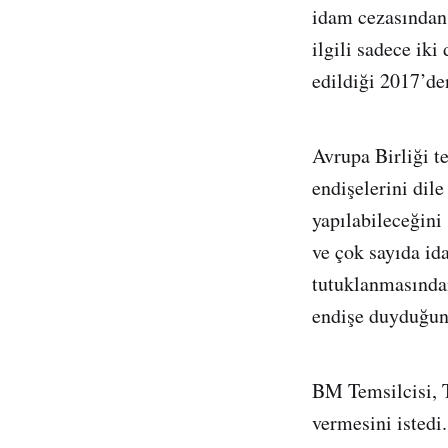
idam cezasından 
ilgili sadece ik
edildiği 2017’de
Avrupa Birliği t
endişelerini dile
yapılabileceğini
ve çok sayıda id
tutuklanmasından
endişe duyduğun
BM Temsilcisi, T
vermesini istedi