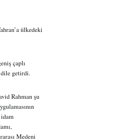
Tahran’a ülkedeki
eniş çaplı
ile getirdi.
Cavid Rahman şu
 uygulamasının
m idam
damı,
ararası Medeni