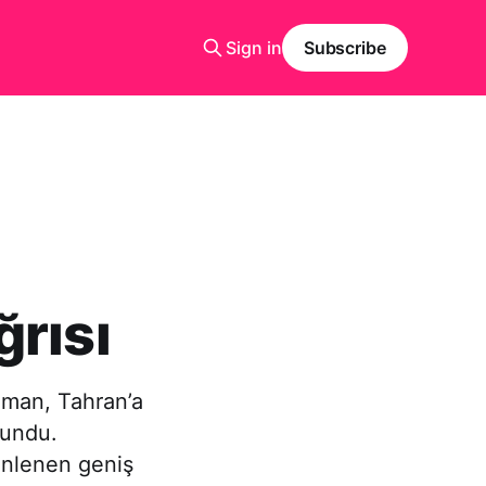
Sign in
Subscribe
ğrısı
ahman, Tahran’a
lundu.
zenlenen geniş