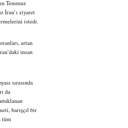
n’ın Temmuz
 İran’ı ziyaret
rmelerini istedi.
ranları, artan
İran’daki insan
nyası sırasında
rı da
tutuklanan
eti, barışçıl bir
n tüm