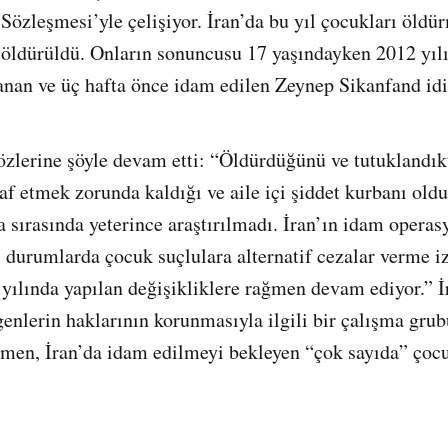
 Sözleşmesi’yle çelişiyor. İran’da bu yıl çocukları öldü
 öldürüldü. Onların sonuncusu 17 yaşındayken 2012 yıl
nan ve üç hafta önce idam edilen Zeynep Sikanfand idi
zlerine şöyle devam etti: “Öldürdüğünü ve tutuklandık
af etmek zorunda kaldığı ve aile içi şiddet kurbanı ol
 sırasında yeterince araştırılmadı. İran’ın idam operasy
i durumlarda çocuk suçlulara alternatif cezalar verme i
ılında yapılan değişikliklere rağmen devam ediyor.” 
genlerin haklarının korunmasıyla ilgili bir çalışma gru
men, İran’da idam edilmeyi bekleyen “çok sayıda” ço