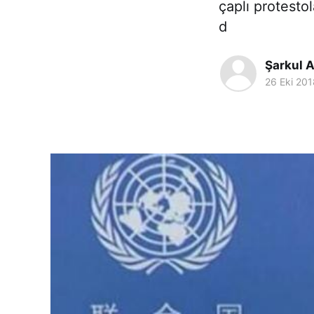
çaplı protesto
d
Şarkul 
26 Eki 201