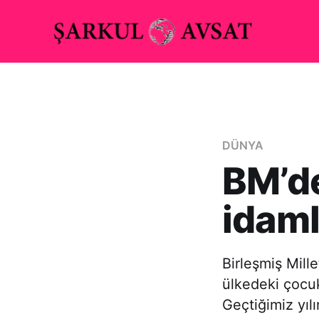
DÜNYA
BM’de
idaml
Birleşmiş Mill
ülkedeki çocuk
Geçtiğimiz yıl