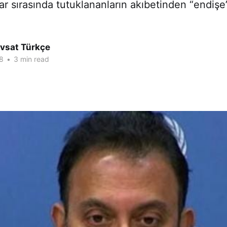
lar sırasında tutuklananların akıbetinden “endi
Avsat Türkçe
8
•
3 min read