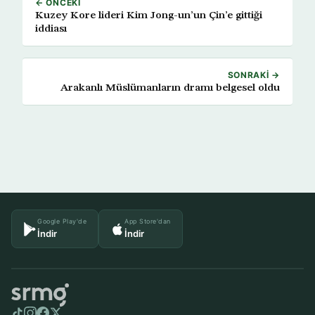
← ÖNCEKI
Kuzey Kore lideri Kim Jong-un’un Çin’e gittiği
iddiası
SONRAKI →
Arakanlı Müslümanların dramı belgesel oldu
Google Play'de
App Store'dan
İndir
İndir