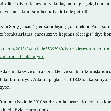
çirdiler” diyerek mevcut yakınlaşmanın gerçekçi olmama
lak vermesi konusunda endişesini dile getirdi.
Kim Song-ja ise, “İşler sakinleşmiş görünebilir. Ama son
zi bombalarlarsa, çaresiziz ve hepimiz öleceğiz” diye ko
wsat.com/2018/04/article55393969/kore-zirvesinin-son
inlanmasi-bekleniyor
dası’na takviye olarak birlikler ve silahlar konuşlandırd
talar bulunuyor. Adanın plajları saat 18.00’da kapanıyor
ziyor.
ın merkezinde 2010 saldırısında hasar alan evler saldır
ak için öylece bırakılmış.