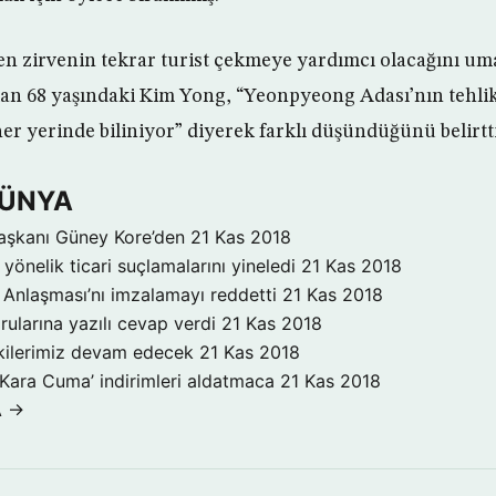
şen zirvenin tekrar turist çekmeye yardımcı olacağını u
olan 68 yaşındaki Kim Yong, “Yeonpyeong Adası’nın tehlike
r yerinde biliniyor” diyerek farklı düşündüğünü belirtti
DÜNYA
aşkanı Güney Kore’den
21 Kas 2018
yönelik ticari suçlamalarını yineledi
21 Kas 2018
Anlaşması’nı imzalamayı reddetti
21 Kas 2018
rularına yazılı cevap verdi
21 Kas 2018
işkilerimiz devam edecek
21 Kas 2018
‘Kara Cuma’ indirimleri aldatmaca
21 Kas 2018
A →