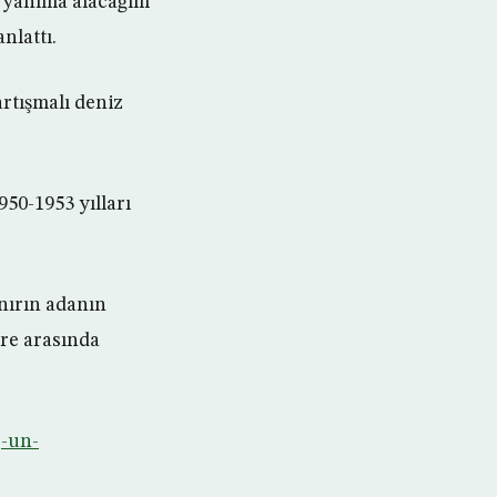
n yanıma alacağım
nlattı.
rtışmalı deniz
950-1953 yılları
nırın adanın
ore arasında
g-un-