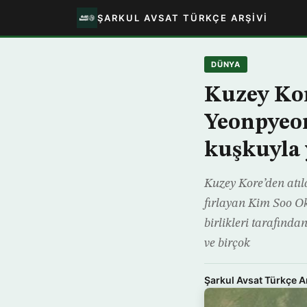
ŞARKUL AVSAT TÜRKÇE ARŞIVI
DÜNYA
Kuzey Kor
Yeonpyeon
kuşkuyla 
Kuzey Kore’den atıla
fırlayan Kim Soo Ok
birlikleri tarafınd
ve birçok
Şarkul Avsat Türkçe A