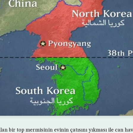
an bir top mermisinin evinin çatısını yıkması ile can hav