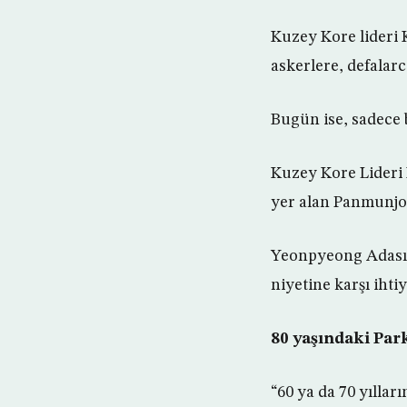
Kuzey Kore lideri 
askerlere, defala
Bugün ise, sadece b
Kuzey Kore Lideri 
yer alan Panmunjo
Yeonpyeong Adası s
niyetine karşı ihti
80 yaşındaki Par
“60 ya da 70 yılla