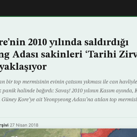
e’nin 2010 yılında saldırdığı
g Adası sakinleri ‘Tarihi Zirv
yaklaşıyor
n bir top mermisinin evinin çatısını yıkması ile can havliy
 panik halinde bağırdı: Savaş! 2010 yılının Kasım ayında, 
an Güney Kore’ye ait Yeonpyeong Adası’na atılan top mermisi
rşivi
·
27 Nisan 2018