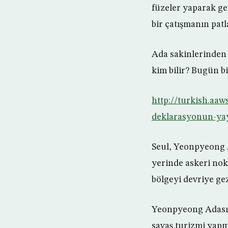
füzeler yaparak ge
bir çatışmanın pat
Ada sakinlerinden 
kim bilir? Bugün bi
http://turkish.aa
deklarasyonun-yay
Seul, Yeonpyeong A
yerinde askeri nok
bölgeyi devriye ge
Yeonpyeong Adası’n
savaş turizmi yapm