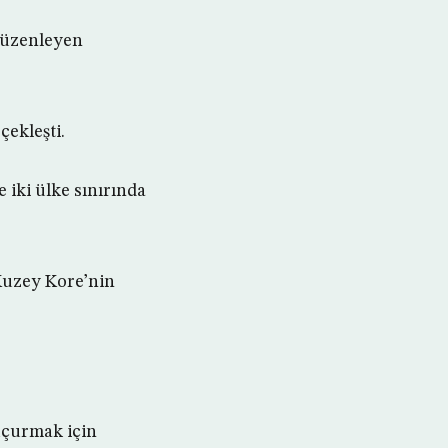
düzenleyen
çekleşti.
iki ülke sınırında
 Kuzey Kore’nin
 uçurmak için