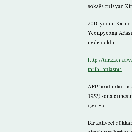
sokağa fırlayan Ki
2010 yılının Kasım
Yeonpyeong Adası’n
neden oldu.
http://turkish.aa
tarihi-anlasma
AFP tarafından haz
1953) sona ermesini
içeriyor.
Bir kahveci dükka