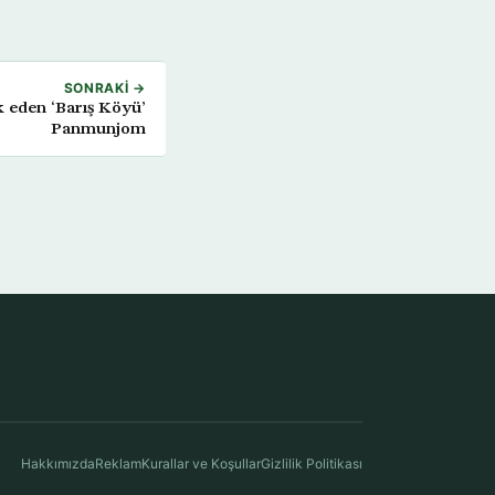
SONRAKI →
ık eden ‘Barış Köyü’
Panmunjom
Hakkımızda
Reklam
Kurallar ve Koşullar
Gizlilik Politikası