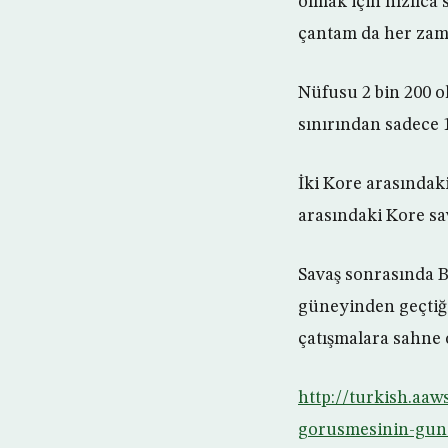
olmak için hızlıca
çantam da her zama
Nüfusu 2 bin 200 o
sınırından sadece 
İki Kore arasındaki
arasındaki Kore sa
Savaş sonrasında B
güneyinden geçtiği
çatışmalara sahne 
http://turkish.aaw
gorusmesinin-gund