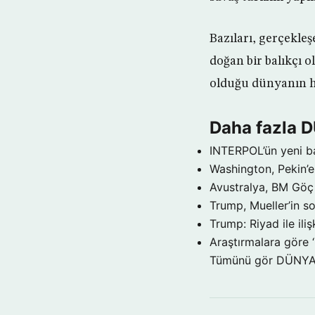
Bazıları, gerçekle
doğan bir balıkçı 
olduğu dünyanın he
Daha fazla 
INTERPOL’ün yeni b
Washington, Pekin’e 
Avustralya, BM Göç 
Trump, Mueller’in so
Trump: Riyad ile il
Araştırmalara göre 
Tümünü gör DÜNY