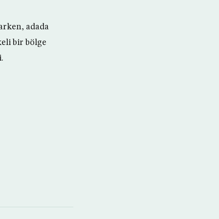
marken, adada
li bir bölge
.