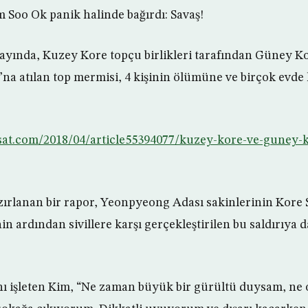
m Soo Ok panik halinde bağırdı: Savaş!
 ayında, Kuzey Kore topçu birlikleri tarafından Güney Ko
a atılan top mermisi, 4 kişinin ölümüne ve birçok evde
wsat.com/2018/04/article55394077/kuzey-kore-ve-guney-
ırlanan bir rapor, Yeonpyeong Adası sakinlerinin Kore S
n ardından sivillere karşı gerçekleştirilen bu saldırıya da
nı işleten Kim, “Ne zaman büyük bir gürültü duysam, n