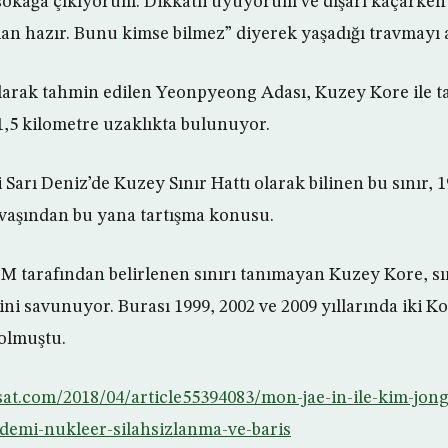
 sokağa çıkıyorum. Dikkatli uyuyorum ve dışarı kaçarke
n hazır. Bunu kimse bilmez” diyerek yaşadığı travmayı a
larak tahmin edilen Yeonpyeong Adası, Kuzey Kore ile ta
1,5 kilometre uzaklıkta bulunuyor.
 Sarı Deniz’de Kuzey Sınır Hattı olarak bilinen bu sınır, 1
vaşından bu yana tartışma konusu.
M tarafından belirlenen sınırı tanımayan Kuzey Kore, sı
ni savunuyor. Burası 1999, 2002 ve 2009 yıllarında iki K
olmuştu.
sat.com/2018/04/article55394083/mon-jae-in-ile-kim-jon
emi-nukleer-silahsizlanma-ve-baris