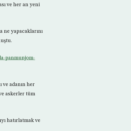
sı ve her an yeni
ra ne yapacaklarını
nuştu.
unda-panmunjom-
ı ve adanın her
 ve askerler tüm
ıyı hatırlatmak ve