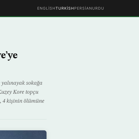
ENGLISH
TURKISH
PERSIAN
URDU
e’ye
le yalınayak sokağa
Kuzey Kore topçu
, 4 kişinin ölümüne