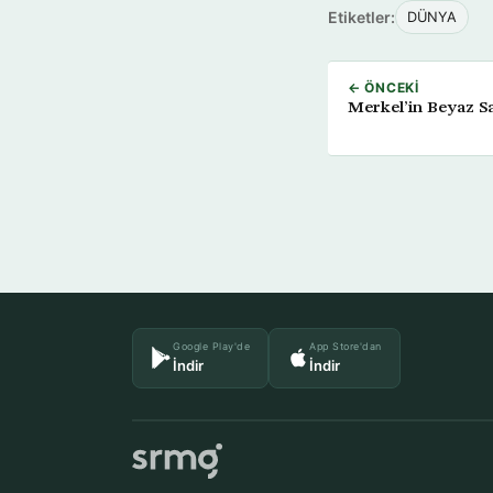
Etiketler:
DÜNYA
← ÖNCEKI
Merkel’in Beyaz Sa
Google Play'de
App Store'dan
İndir
İndir