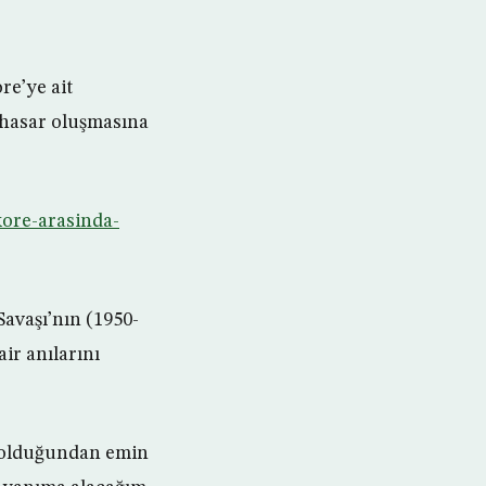
re’ye ait
 hasar oluşmasına
kore-arasinda-
avaşı’nın (1950-
ir anılarını
e olduğundan emin