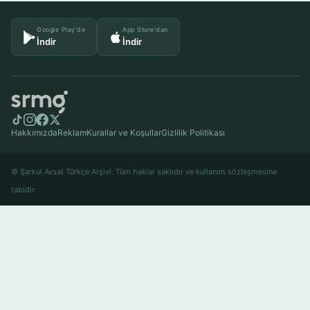
Google Play'de
App Store'dan
İndir
İndir
Hakkımızda
Reklam
Kurallar ve Koşullar
Gizlilik Politikası
© Şarkul Avsat Türkçe Arşivi. Tüm haklar saklıdır ve kullanım sözleşmesine
tabidir.