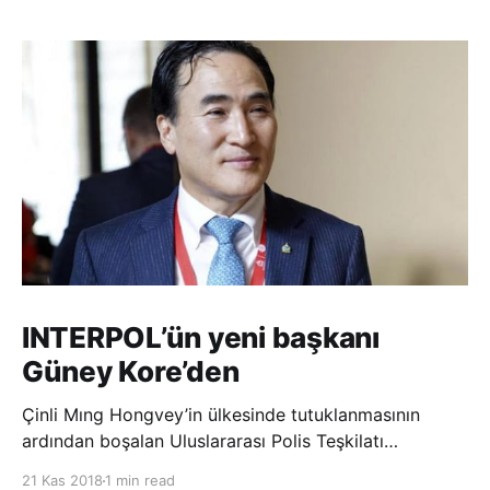
INTERPOL’ün yeni başkanı
Güney Kore’den
Çinli Mıng Hongvey’in ülkesinde tutuklanmasının
ardından boşalan Uluslararası Polis Teşkilatı
(INTERPOL) Başkanlığına Güney Koreli Kim Jong Yang
21 Kas 2018
1 min read