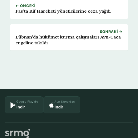
← ÖNCEKI
Fas’ta Rif Hareketi yöneticilerine ceza yağdı
SONRAKI →
Lübnan’da hükümet kurma çalışmaları Avn-Caca
engeline takıldı
Google Play'de
App Store'dan
İndir
İndir