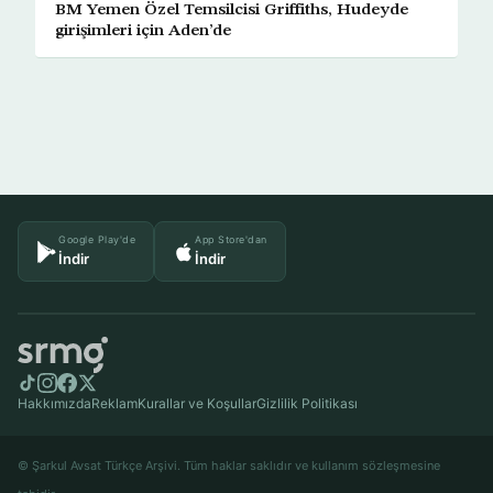
BM Yemen Özel Temsilcisi Griffiths, Hudeyde
girişimleri için Aden’de
Google Play'de
App Store'dan
İndir
İndir
Hakkımızda
Reklam
Kurallar ve Koşullar
Gizlilik Politikası
© Şarkul Avsat Türkçe Arşivi. Tüm haklar saklıdır ve kullanım sözleşmesine