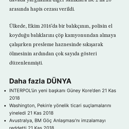
davada yargılanan diğer sanıklara ise 2 ila 20
arasında hapis cezası verildi.
Ülkede, Ekim 2016’da bir balıkçının, polisin el
koyduğu balıklarını çöp kamyonundan almaya
çalışırken presleme haznesinde sıkışarak
ölmesinin ardından çok sayıda gösteri
düzenlenmişti.
Daha fazla DÜNYA
INTERPOL’ün yeni başkanı Güney Kore’den
21 Kas
2018
Washington, Pekin’e yönelik ticari suçlamalarını
yineledi
21 Kas 2018
Avustralya, BM Göç Anlaşması’nı imzalamayı
reddetti
21 Kas 2018