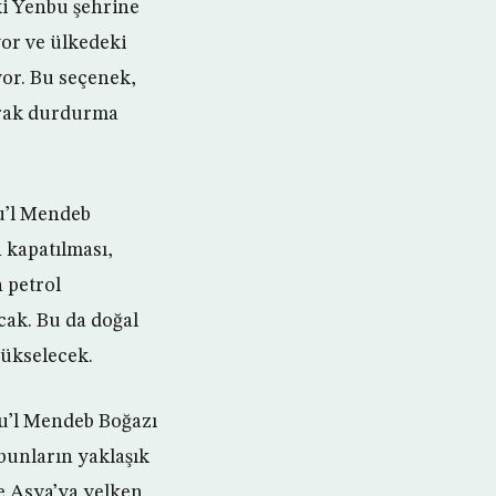
ki Yenbu şehrine
yor ve ülkedeki
yor. Bu seçenek,
larak durdurma
bu’l Mendeb
kapatılması,
 petrol
cak. Bu da doğal
yükselecek.
bu’l Mendeb Boğazı
bunların yaklaşık
e Asya’ya yelken