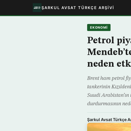
ŞARKUL AVSAT TÜRKÇE ARŞIVI
EKONOMİ
Petrol pi
Mendeb’te
neden et
Brent ham petrol fi
tankerinin Kızılden
Suudi Arabistan’ın 
durdurmasının ned
Şarkul Avsat Türkçe A