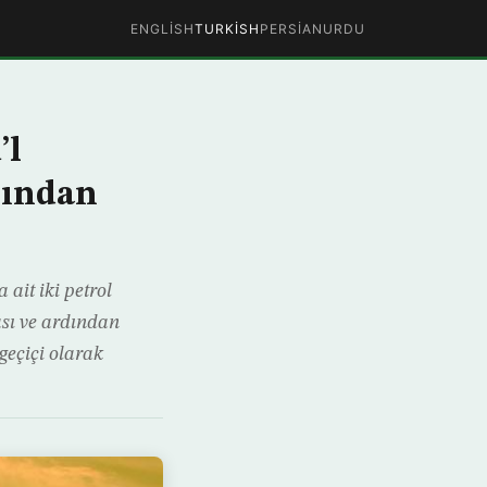
ENGLISH
TURKISH
PERSIAN
URDU
’l
sından
ait iki petrol
ası ve ardından
geçiçi olarak