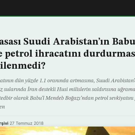
yasası Suudi Arabistan’ın Babu
 petrol ihracatını durdurma
kilenmedi?
yatının dün yüzde 1.1 oranında artmasına, Suudi Arabistan’a 
iz sularında İran destekli Husi milislerin saldırısına uğram
tedbir olarak Babu’l Mendeb Boğazı’ndan petrol sevkiyatını 
en
rşivi
·
27 Temmuz 2018