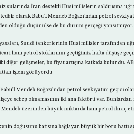
iz sularında İran destekli Husi milislerin saldırısına uğ
 tedbir olarak Babu’l Mendeb Boğazı’ndan petrol sevkiyatı
en olduğu düşünülse de bu durum gerçeği yansıtmıyor.
yasaları, Suudi tankerlerinin Husi milisler tarafından uğ
icari ham petrol stoklarının geçtiğimiz hafta düşüşe geç
ibi diğer gelişmeler, bu fiyat artışına katkıda bulundu. 
attan işlem görüyordu.
 Babu’l Mendeb Boğazı’ndan petrol sevkiyatını geçici o
dişeye sebep olmamasının iki ana faktörü var. Bunlardan i
l Mendeb üzerinden büyük miktarda ham petrol ihraç et
ülkenin doğusunu batısına bağlayan büyük bir boru hattı 