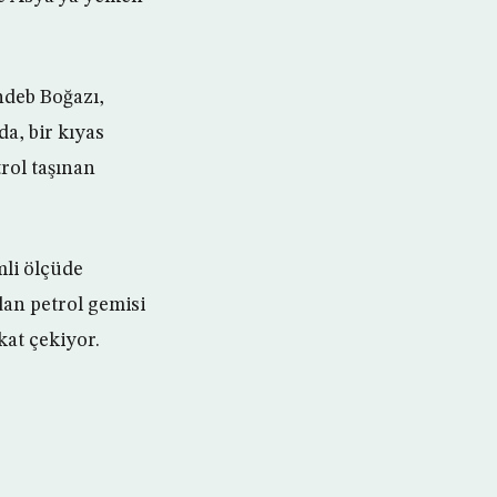
ndeb Boğazı,
da, bir kıyas
rol taşınan
mli ölçüde
an petrol gemisi
at çekiyor.