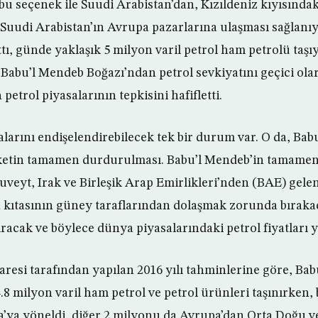
 bu seçenek ile Suudi Arabistan’dan, Kızıldeniz kıyısında
, Suudi Arabistan’ın Avrupa pazarlarına ulaşması sağlanı
tı, günde yaklaşık 5 milyon varil petrol ham petrolü taşı
 Babu’l Mendeb Boğazı’ndan petrol sevkiyatını geçici o
petrol piyasalarının tepkisini hafifletti.
salarını endişelendirebilecek tek bir durum var. O da, Ba
ketin tamamen durdurulması. Babu’l Mendeb’in tamamen 
uveyt, Irak ve Birleşik Arap Emirlikleri’nden (BAE) gelen
a kıtasının güney taraflarından dolaşmak zorunda bıraka
ıracak ve böylece dünya piyasalarındaki petrol fiyatları 
daresi tarafından yapılan 2016 yılı tahminlerine göre, Ba
8 milyon varil ham petrol ve petrol ürünleri taşınırken, 
’ya yöneldi, diğer 2 milyonu da Avrupa’dan Orta Doğu v