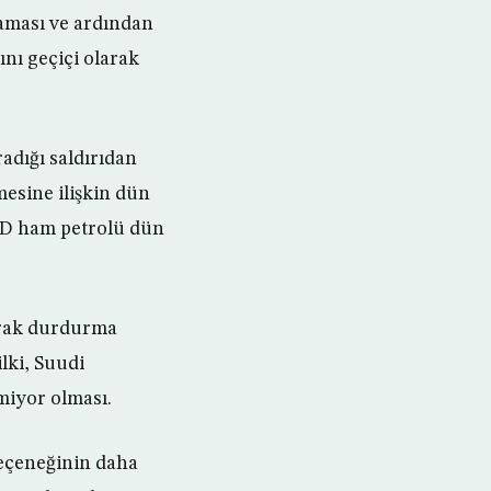
raması ve ardından
nı geçiçi olarak
radığı saldırıdan
mesine ilişkin dün
ABD ham petrolü dün
larak durdurma
lki, Suudi
miyor olması.
seçeneğinin daha