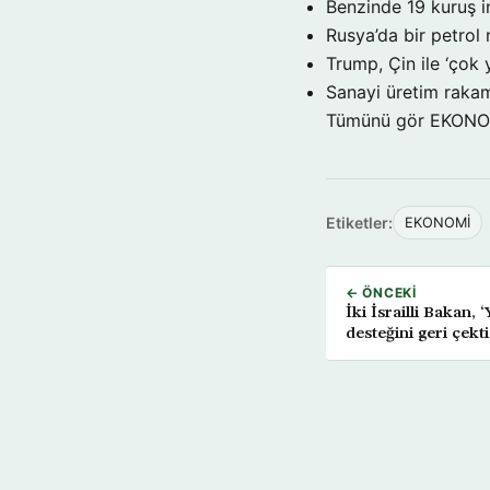
Benzinde 19 kuruş i
Rusya’da bir petrol 
Trump, Çin ile ‘çok 
Sanayi üretim rakam
Tümünü gör EKON
Etiketler:
EKONOMİ
← ÖNCEKI
İki İsrailli Bakan,
desteğini geri çekti