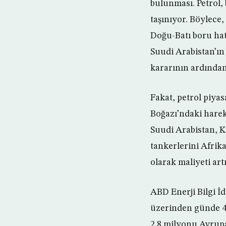
bulunması. Petrol,
taşınıyor. Böylece
Doğu-Batı boru hat
Suudi Arabistan’ın
kararının ardından 
Fakat, petrol piya
Boğazı’ndaki hare
Suudi Arabistan, K
tankerlerini Afrik
olarak maliyeti art
ABD Enerji Bilgi İ
üzerinden günde 4.
2.8 milyonu Avrupa