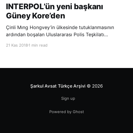
INTERPOL’ün yeni başkanı
Güney Kore’den
Çinli Mıng Hongvey’in ülkesinde tutuklanmasının
ardından boşalan Uluslararası Polis Teşkilatı
(INTERPOL) Başkanlığına Güney Koreli Kim Jong Yang
21 Kas 2018
1 min read
seçildi. INTERPOL Genel Kurulu’nun Dubai’deki
toplantısında yapılan seçimde, oyların 3’te 2’sini
kazanan Kim, teşkilatın yeni
Şarkul Avsat Türkçe Arşivi
© 2026
Sign up
Powered by Ghost