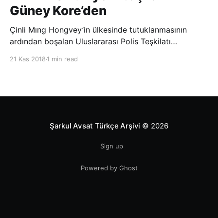
Güney Kore’den
Çinli Mıng Hongvey’in ülkesinde tutuklanmasının
ardından boşalan Uluslararası Polis Teşkilatı
(INTERPOL) Başkanlığına Güney Koreli Kim Jong Yang
21 Kas 2018
1 min read
seçildi. INTERPOL Genel Kurulu’nun Dubai’deki
toplantısında yapılan seçimde, oyların 3’te 2’sini
kazanan Kim, teşkilatın yeni
Şarkul Avsat Türkçe Arşivi
© 2026
Sign up
Powered by Ghost