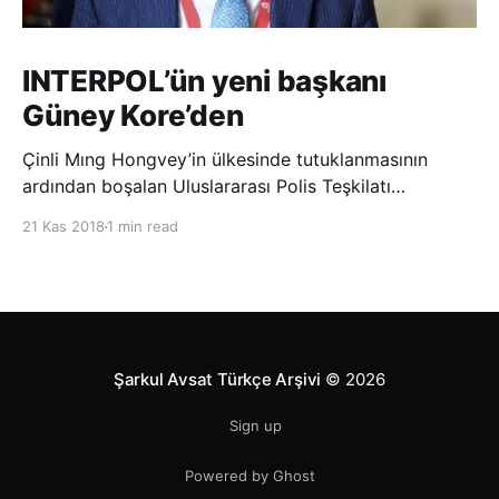
INTERPOL’ün yeni başkanı
Güney Kore’den
Çinli Mıng Hongvey’in ülkesinde tutuklanmasının
ardından boşalan Uluslararası Polis Teşkilatı
(INTERPOL) Başkanlığına Güney Koreli Kim Jong Yang
21 Kas 2018
1 min read
seçildi. INTERPOL Genel Kurulu’nun Dubai’deki
toplantısında yapılan seçimde, oyların 3’te 2’sini
kazanan Kim, teşkilatın yeni
Şarkul Avsat Türkçe Arşivi
© 2026
Sign up
Powered by Ghost