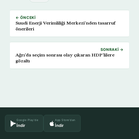
← ÖNCEKI
Suudi Enerji Verimliliği Merkezi’nden tasarruf
önerileri
SONRAKI →
Ağrı’da seçim sonrası olay çıkaran HDP’lilere
gözaltı
Google Play'de
App Store'dan
İndir
İndir